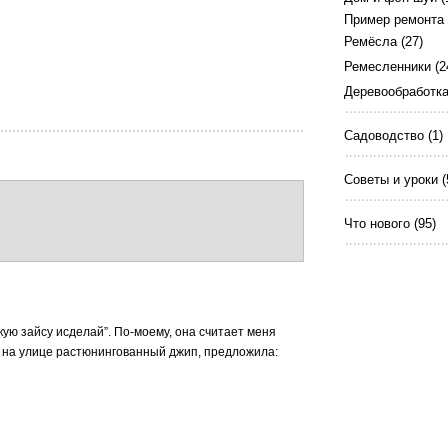
Пример ремонта
Ремёсла
(27)
Ремесленники
(2
Деревообработк
Садоводство
(1)
Советы и уроки
(
Что нового
(95)
акую зайсу исделай”. По-моему, она считает меня
ев на улице растюнингованный джип, предложила: