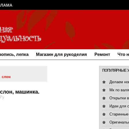
КЛАМА
опись, лепка
Магазин для рукоделия
Ремонт
Что 
ПОПУЛЯРНЫЕ 
,
слон
Делаем но
Мк по валя
 слон, машинка.
.Ру
Открытки 
Идеи для 
Старинные
Оригинальн