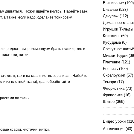
Вышивание
(199)
Вязание
(527)
кам двигаться. Ножки вшейте внутрь. Набейте заек
Декупаж
(112)
, а также, если надо, сделайте тонировку.
Домашнее мыло
Игрушки Тильды
Квиллинг
(69)
Кусудама
(8)
изнерадостным, рекомендуем брать ткани яркие и
Лоскутное шитьё
 кисточки, нитки.
Мишки Тедди
(39
Плетение
(121)
Роспись
(100)
Скрапбукинг
(57)
стежком, так и на машинке, выворачивая. Набейте
или из плотной ткани), края обработайте
Темари
(17)
Флористика
(73)
Фриволите
(16)
красками по ткани.
Шитьё
(369)
Видео уроки
(310
Аппликация
(43)
вые краски, кисточки, нитки.