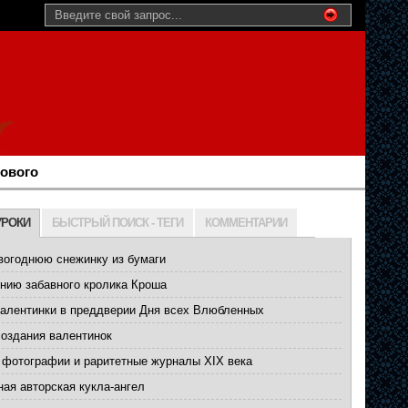
нового
УРОКИ
БЫСТРЫЙ ПОИСК - ТЕГИ
КОММЕНТАРИИ
вогоднюю снежинку из бумаги
нию забавного кролика Кроша
валентинки в преддверии Дня всех Влюбленных
создания валентинок
 фотографии и раритетные журналы XIX века
ая авторская кукла-ангел