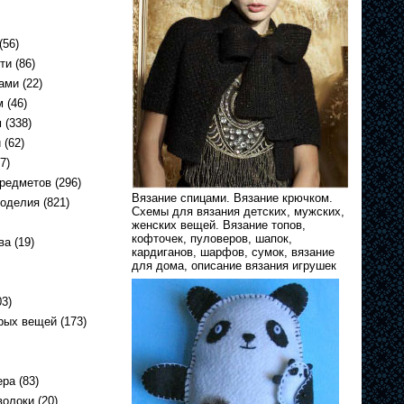
(56)
ти
(86)
ами
(22)
м
(46)
м
(338)
и
(62)
7)
предметов
(296)
Вязание спицами. Вязание крючком.
коделия
(821)
Схемы для вязания детских, мужских,
женских вещей. Вязание топов,
кофточек, пуловеров, шапок,
ва
(19)
кардиганов, шарфов, сумок, вязание
для дома, описание вязания игрушек
3)
арых вещей
(173)
ера
(83)
волоки
(20)