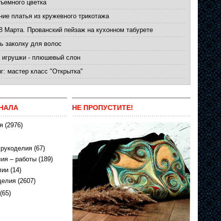
ъемного цветка
ние платья из кружевного трикотажа
8 Марта. Прованский пейзаж на кухонном табурете
ь заколку для волос
 игрушки - плюшевый слон
г: мастер класс "Открытка"
НАЛА
НЕ ПРОПУСТИТЕ!
я
(2976)
 рукоделия
(67)
ия – работы
(189)
лии
(14)
делия
(2607)
(65)