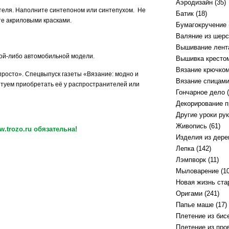
Аэродизайн
(35)
ителя. Наполните синтепоном или синтепухом. Не
Батик
(18)
те акриловыми красками.
Бумагокручение
Валяние из шерс
Вышивание лент
ой-либо автомобильной модели.
Вышивка кресто
Вязание крючко
росто». Спецвыпуск газеты «Вязание: модно и
Вязание спицам
етуем приобретать её у распространителей или
Гончарное дело
(
Декорирование 
Другие уроки ру
Живопись
(61)
.trozo.ru обязательна!
Изделия из дере
Лепка
(142)
Лэмпворк
(11)
Мыловарение
(10
Новая жизнь ст
Оригами
(241)
Папье маше
(17)
Плетение из бис
Плетение из про