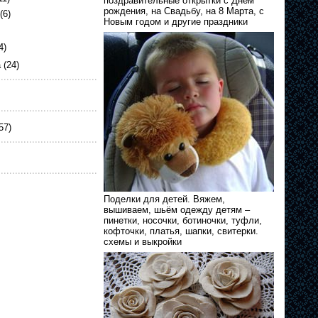
поздравительные открытки с Днём
рождения, на Свадьбу, на 8 Марта, с
(6)
Новым годом и другие праздники
4)
а
(24)
57)
Поделки для детей. Вяжем,
вышиваем, шьём одежду детям –
пинетки, носочки, ботиночки, туфли,
кофточки, платья, шапки, свитерки.
схемы и выкройки