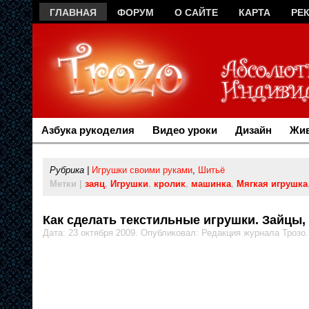
ГЛАВНАЯ
ФОРУМ
О САЙТЕ
КАРТА
РЕ
Азбука рукоделия
Видео уроки
Дизайн
Жив
Рубрика |
Игрушки своими руками
,
Шитьё
Метки |
заяц
,
Игрушки
,
кролик
,
машинка
,
Мягкая игрушка
Как сделать текстильные игрушки. Зайцы,
Дата: 23 октября 2009. Опубликовал: Редакция журнала Трозо