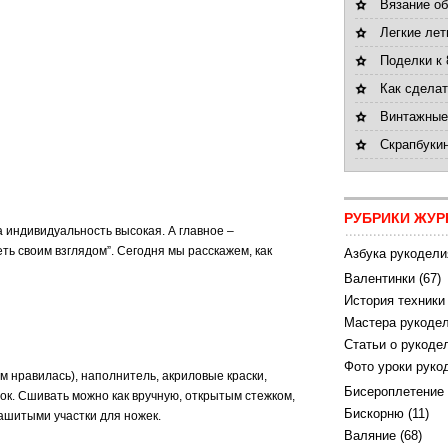
Вязание об
Легкие лет
Поделки к 
Как сделат
Винтажные
Скрапбукин
РУБРИКИ ЖУР
а индивидуальность высокая. А главное –
ть своим взглядом”. Сегодня мы расскажем, как
Азбука рукодели
Валентинки
(67)
История техники
Мастера рукодел
Статьи о рукоде
Фото уроки руко
м нравилась), наполнитель, акриловые краски,
Бисероплетение
пок. Сшивать можно как вручную, открытым стежком,
Бискорню
(11)
ашитыми участки для ножек.
Валяние
(68)