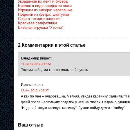
Украшение из лент и бисера
Брелок в виде сердца из кожи
Игрушки из бисера: черепашка
Поделки из фетра: шкатулка
Сова в технике валяния
Красивая салфетница
Вязаная игрушка “Уточка”
2 Комментарии к этой статье
Владимир
пишет:
16 июля 2012 в 15:51
Такими зайцами только малышей пугать.
Ирина
пишет:
12 Авг 2012 в 09:37
А как по мне – очаровашка. Мелкая, увидев картинку, заявила: “Т
феей после нескольких поделок у нее на глазах. Недавно, увид
“Исделай такую касивую масинку”. Лучше пойду делать “зайсу”
Ваш отзыв