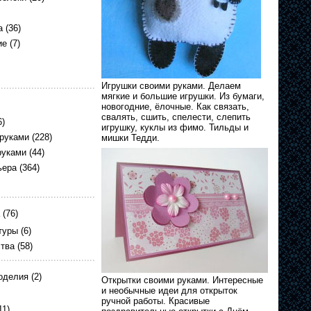
а
(36)
ие
(7)
Игрушки своими руками. Делаем
мягкие и большие игрушки. Из бумаги,
новогодние, ёлочные. Как связать,
свалять, сшить, спелести, слепить
6)
игрушку, куклы из фимо. Тильды и
 руками
(228)
мишки Тедди.
руками
(44)
ьера
(364)
(76)
туры
(6)
ства
(58)
оделия
(2)
Открытки своими руками. Интересные
и необычные идеи для открыток
ручной работы. Красивые
11)