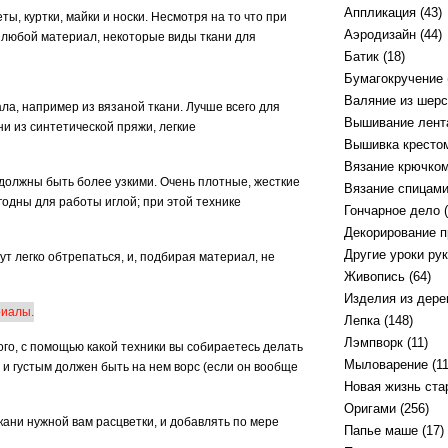
Аппликация
(43)
ы, куртки, майки и носки. Несмотря на то что при
Аэродизайн
(44)
и любой материал, некоторые виды ткани для
Батик
(18)
Бумагокручение
Валяние из шерс
ала, например из вязаной ткани. Лучше всего для
Вышивание лент
и из синтетической пряжи, легкие
Вышивка кресто
Вязание крючко
 должны быть более узкими. Очень плотные, жесткие
Вязание спицам
одны для работы иглой; при этой технике
Гончарное дело
(
Декорирование 
Другие уроки ру
ут легко обтрепаться, и, подбирая материал, не
Живопись
(64)
Изделия из дере
Лепка
(148)
Лэмпворк
(11)
о, с помощью какой техники вы собираетесь делать
Мыловарение
(11
м и густым должен быть на нем ворс (если он вообще
Новая жизнь ст
Оригами
(256)
ани нужной вам расцветки, и добавлять по мере
Папье маше
(17)