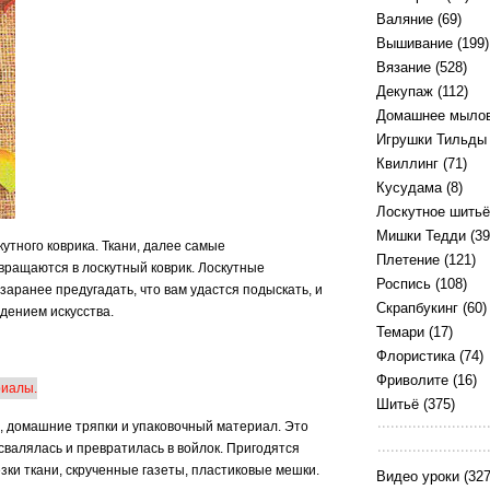
Валяние
(69)
Вышивание
(199)
Вязание
(528)
Декупаж
(112)
Домашнее мыло
Игрушки Тильды
Квиллинг
(71)
Кусудама
(8)
Лоскутное шитьё
Мишки Тедди
(39
утного коврика. Ткани, далее самые
Плетение
(121)
вращаются в лоскутный коврик. Лоскутные
Роспись
(108)
аранее предугадать, что вам удастся подыскать, и
Скрапбукинг
(60)
дением искусства.
Темари
(17)
Флористика
(74)
Фриволите
(16)
Шитьё
(375)
а, домашние тряпки и упаковочный материал. Это
 свалялась и превратилась в войлок. Пригодятся
зки ткани, скрученные газеты, пластиковые мешки.
Видео уроки
(327