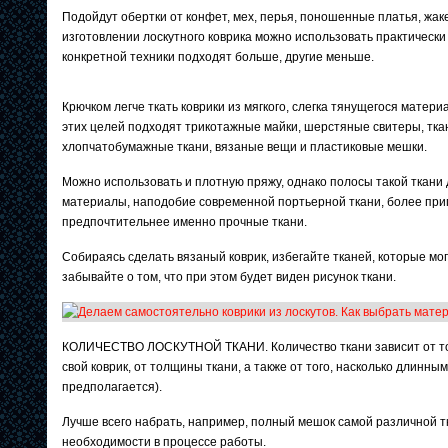
Подойдут обертки от конфет, мех, перья, поношенные платья, жакет
изготовлении лоскутного коврика можно использовать практическ
конкретной техники подходят больше, другие меньше.
Крючком легче ткать коврики из мягкого, слегка тянущегося матери
этих целей подходят трикотажные майки, шерстяные свитеры, ткан
хлопчатобумажные ткани, вязаные вещи и пластиковые мешки.
Можно использовать и плотную пряжу, однако полосы такой ткани
материалы, наподобие современной портьерной ткани, более приг
предпочтительнее именно прочные ткани.
Собираясь сделать вязаный коврик, избегайте тканей, которые мог
забывайте о том, что при этом будет виден рисунок ткани.
КОЛИЧЕСТВО ЛОСКУТНОЙ ТКАНИ. Количество ткани зависит от тог
свой коврик, от толщины ткани, а также от того, насколько длинны
предполагается).
Лучше всего набрать, например, полный мешок самой различной тк
необходимости в процессе работы.