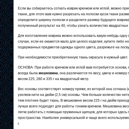
Если вы собираетесь соткать коврик крючком или иглой, можно пр
ткани, для этого вам нужно разрезать на полоски кусок ткани разме
определите ширину полоски и разделите размер будущего коврика
полученный результат на 40, чтобы узнать количество квадратных
Для изготовления коврика можно использовать какую-нибудь одну 
случае, если ее окажется мало для целого изделия, купите либо н
подержанных предметов одежды одного цвета, разрежьте на лоск
При необходимости приобретенную ткань окрасьте в нужный цвет.
ОСНОВА. При работе крючком или иглой вам потребуется основа, 
всегда была
мешковина
, она различается по весу, цвечу и номер
весом 225, 280 и 335 г на квадратный метр.
Вес основы соответствует номеру пряжи, из которой она соткана (и
узелков нити на дюйм (2,5 см) основы. Чем больше количество нит
тем плотнее будет ткань. В мешковине весом 225 г на дюйм приходи
лучше всего подходит для работы тонким крючком. Мешковина весом
легче работать с помощью пружинных щипцов, для которых здесь 
пространства. Наиболее универсальной и чаще всего используемо
г.