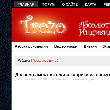
ГЛАВНАЯ
ФОРУМ
О САЙТЕ
КАРТА
РЕ
Азбука рукоделия
Видео уроки
Дизайн
Жив
Рубрика |
Лоскутное шитьё
Делаем самостоятельно коврики из лоскут
Дата: 14 января 2010. Опубликовал: Редакция журнала Трозо.