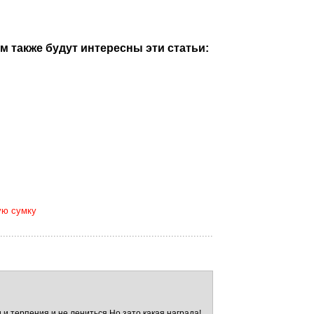
м также будут интересны эти статьи:
ую сумку
 терпения и не лениться.Но зато какая награда!