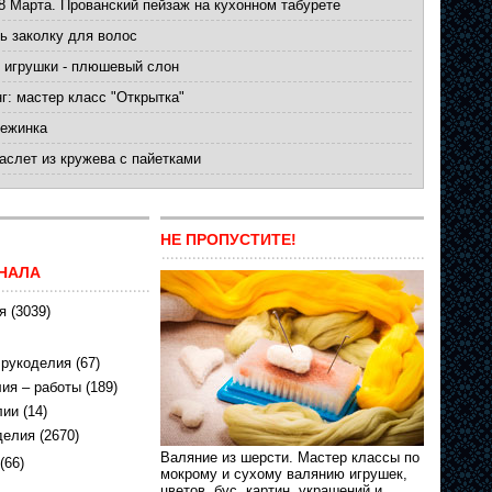
8 Марта. Прованский пейзаж на кухонном табурете
ь заколку для волос
 игрушки - плюшевый слон
г: мастер класс "Открытка"
нежинка
слет из кружева с пайетками
НЕ ПРОПУСТИТЕ!
НАЛА
я
(3039)
 рукоделия
(67)
ия – работы
(189)
лии
(14)
делия
(2670)
Валяние из шерсти. Мастер классы по
(66)
мокрому и сухому валянию игрушек,
цветов, бус, картин, украшений и