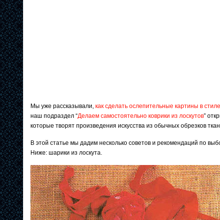
Мы уже рассказывали,
как сделать ослепительные картины в стиле 
наш подраздел “
Делаем самостоятельно коврики из лоскутов
” отк
которые творят произведения искусства из обычных обрезков ткан
В этой статье мы дадим несколько советов и рекомендаций по выб
Ниже: шарики из лоскута.