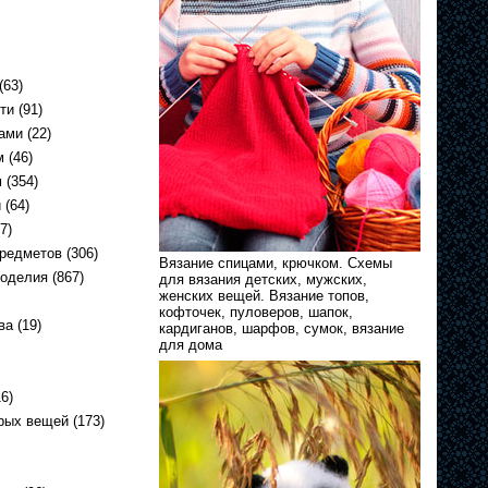
(63)
ти
(91)
ами
(22)
м
(46)
м
(354)
и
(64)
7)
предметов
(306)
Вязание спицами, крючком. Схемы
коделия
(867)
для вязания детских, мужских,
женских вещей. Вязание топов,
кофточек, пуловеров, шапок,
ва
(19)
кардиганов, шарфов, сумок, вязание
для дома
6)
арых вещей
(173)