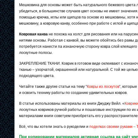
Мешковина для основы может быть натурального бежевого цвета л
убедиться, в большинстве случаев цвет основы не имеет значения.
помощью крючка, иглы или щипцов па основе из мешковины, хотя 
мешковину, а ковровую канву, особенно при работе с иглой и щипц
Ковровая канва
не похожа на холст для рисования или на парусин
нитями основы. Работая с канвой, вы можете обойтись без рамы дл
потребуется нанести па изнаночную сторону ковра слой клеящего 
лоскутные полосы.
ЗАКРЕПЛЕНИЕ ТКАНИ. Коврик в готовом виде оклеивают с изнано
тканью – узорчатой, окрашенной или натуральной. С той же целью
подходящего цвета.
Читайте также другие статьи на тему “
Ковры из лоскутов
“, которы
и освоить технику работы по созданию удивительных ковров.
В статье использованы материалы из книги Джуджу Вейл. «
Коврики
лоскутных ковриков ручной работы и пошаговые инструкции по их 
материалами книги советуем приобретать его у распространителе
Всё, что вы хотели знать о рукоделии и
поделках своими руками – 
При копировании материалов активная ссылка на сайт www