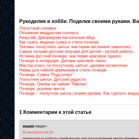
Рукоделие и хобби. Поделки своими руками. Ва
Лоскутный сапожок
Объемная квадратная скатерть
Кинусайг. Декорируем пасхальные яйца
Как сшить модную сумку в стиле пэчворк
Техника лоскутного шитья: мастерим весеннюю наволочку
Самые лучшие детские игрушки для детей – ручной работы
Истинно русский пэчворк: мастерим красивое одеяло
Пэчворк в интерьере. Делаем красивое панно
Мастер класс по лоскутному шитью: делаем косметички
Набор для чайной церемонии в стиле пэчворк
Пэчворк. Сумка “Подсолнух”
Лоскутное шитье. Детские радости
Пэчворк. Грелка на чайник “Павлин”
Пэчворк: розовая мечта
Пэчворк – лоскутное шитье своими руками. Как сделать модн
1 Комментарии к этой статье
мария
пишет:
02 Ноя 2010 в 02:23
прекрасные работы,требующие для изготовления много времени и