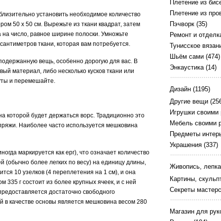
Плетение из бис
Плетение из про
иблизительно установить необходимое количество
Пэчворк
(35)
ром 50 х 50 см. Вырежьте из ткани квадрат, затем
 на число, равное ширине полоски. Умножьте
Ремонт и отделк
 сантиметров ткани, которая вам потребуется.
Тунисское вязан
Шьём сами
(474)
подержанную вещь, особенно дорогую для вас. В
Энкаустика
(14)
овый материал, либо несколько кусков ткани или
уты и перемешайте.
Дизайн
(1195)
Другие вещи
(25
Игрушки своими
на которой будет держаться ворс. Традиционно это
Мебель своими 
у пряжи. Наиболее часто используется мешковина
Предметы интер
Украшения
(337)
ногда маркируется как ерг), что означает количество
ей (обычно более легких по весу) на единицу длины,
Живопись, лепка
тся 10 узелков (4 переплетения на 1 см), и она
Картины, скульп
 335 г состоит из более крупных ячеек, и с ней
Секреты мастер
предоставляется достаточно свободного
й в качестве основы является мешковина весом 280
Магазин для рук