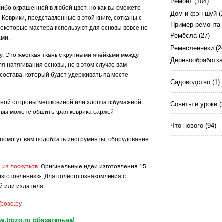
Ремонт
(104)
ибо окрашенной в любой цвет, но как вы сможете
Дом и фэн шуй
(
 Коврики, представленные в этой книге, сотканы с
Пример ремонта
некоторые мастера используют для основы вовсе не
Ремёсла
(27)
ами.
Ремесленники
(2
у. Это жесткая ткань с крупными ячейками между
Деревообработк
я натягивания основы, но в этом случае вам
состава, который будет удерживать па месте
Садоводство
(1)
чной стороны мешковиной или хлопчатобумажной
Советы и уроки
(
 вы можете обшить края коврика саржей
Что нового
(94)
е помогут вам подобрать инструменты, оборудование
 из лоскутков
. Оригинальные идеи изготовления 15
изготовлению». Для полного ознакомления с
й или издателя.
Трозо.ру
.trozo.ru обязательна!