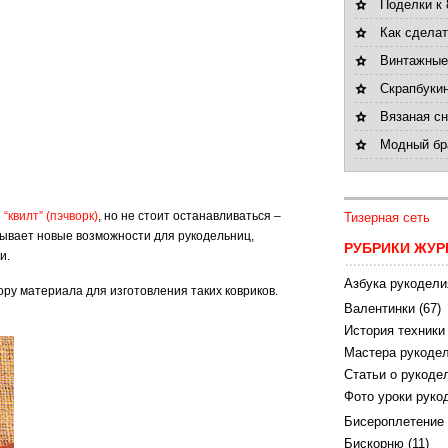
Поделки к 
Как сделат
Винтажные
Скрапбукин
Вязаная с
Модный бра
“квилт” (пэчворк)
, но не стоит останавливаться –
Тизерная сеть
рывает новые возможности для рукодельниц,
РУБРИКИ ЖУР
и.
Азбука рукодели
ору материала для изготовления таких ковриков.
Валентинки
(67)
История техники
Мастера рукодел
Статьи о рукоде
Фото уроки руко
Бисероплетение
Бискорню
(11)