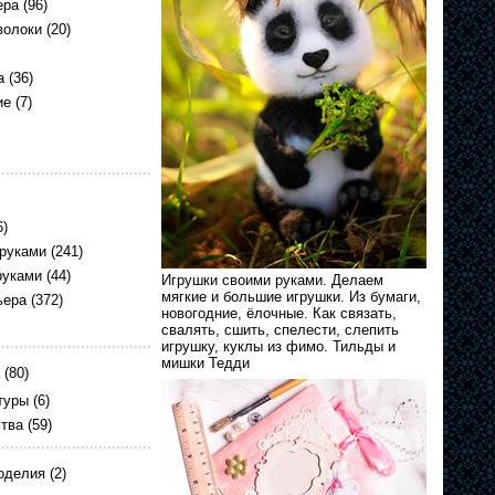
ера
(96)
волоки
(20)
а
(36)
ие
(7)
6)
 руками
(241)
руками
(44)
Игрушки своими руками. Делаем
мягкие и большие игрушки. Из бумаги,
ьера
(372)
новогодние, ёлочные. Как связать,
свалять, сшить, спелести, слепить
игрушку, куклы из фимо. Тильды и
мишки Тедди
(80)
туры
(6)
ства
(59)
оделия
(2)