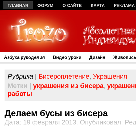
ГЛАВНАЯ
ФОРУМ
О САЙТЕ
КАРТА
РЕКЛАМА
Азбука рукоделия
Видео уроки
Дизайн
Живопись
Рубрика |
Бисероплетение
,
Украшения
Метки |
украшения из бисера
,
украшен
работы
Делаем бусы из бисера
Дата: 19 февраля 2013. Опубликовал: Ре