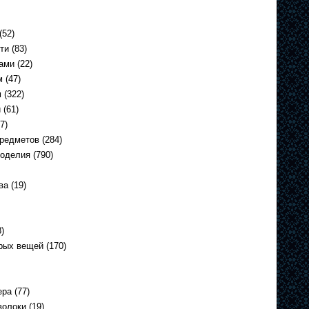
(52)
ти
(83)
ами
(22)
м
(47)
м
(322)
и
(61)
7)
предметов
(284)
коделия
(790)
ва
(19)
)
арых вещей
(170)
ера
(77)
волоки
(19)