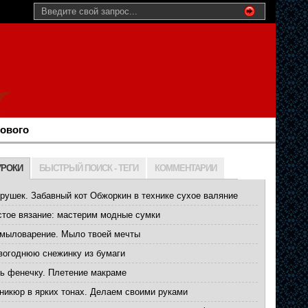
нового
УРОКИ
БЫСТРЫЙ ПОИСК - ТЕГИ
КОММЕНТАРИИ
рушек. Забавный кот Обжоркин в технике сухое валяние
стое вязание: мастерим модные сумки
мыловарение. Мыло твоей мечты
вогоднюю снежинку из бумаги
ть фенечку. Плетение макраме
никюр в ярких тонах. Делаем своими руками