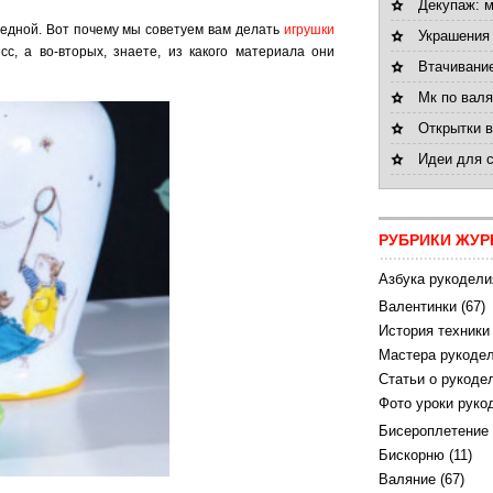
Декупаж: 
редной. Вот почему мы советуем вам делать
игрушки
Украшения
сс, а во-вторых, знаете, из какого материала они
Втачивани
Мк по валя
Открытки 
Идеи для 
РУБРИКИ ЖУР
Азбука рукодели
Валентинки
(67)
История техники
Мастера рукодел
Статьи о рукоде
Фото уроки руко
Бисероплетение
Бискорню
(11)
Валяние
(67)