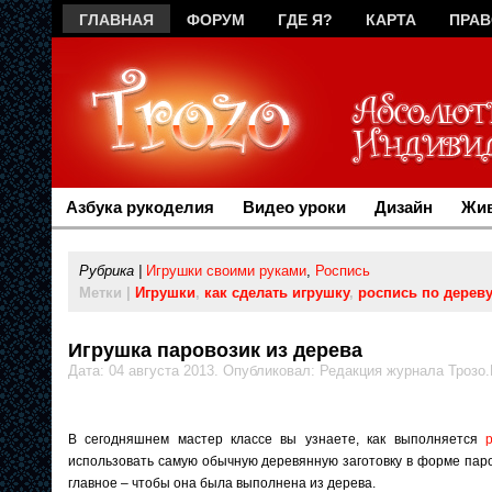
ГЛАВНАЯ
ФОРУМ
ГДЕ Я?
КАРТА
ПРА
РЕКЛАМА
Азбука рукоделия
Видео уроки
Дизайн
Жив
Рубрика |
Игрушки своими руками
,
Роспись
Метки |
Игрушки
,
как сделать игрушку
,
роспись по дереву
Игрушка паровозик из дерева
Дата: 04 августа 2013. Опубликовал: Редакция журнала Трозо
В сегодняшнем мастер классе вы узнаете, как выполняется
использовать самую обычную деревянную заготовку в форме паров
главное – чтобы она была выполнена из дерева.