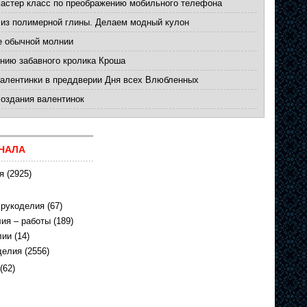
мастер класс по преображению мобильного телефона
 из полимерной глины. Делаем модный кулон
е обычной молнии
нию забавного кролика Кроша
валентинки в преддверии Дня всех Влюбленных
создания валентинок
НАЛА
я
(2925)
 рукоделия
(67)
ия – работы
(189)
лии
(14)
делия
(2556)
(62)