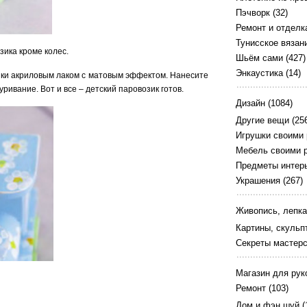
Пэчворк
(32)
Ремонт и отделк
Тунисское вязан
зика кроме колес.
Шьём сами
(427)
Энкаустика
(14)
ушки акриловым лаком с матовым эффектом. Нанесите
ривание. Вот и все – детский паровозик готов.
Дизайн
(1084)
Другие вещи
(25
Игрушки своими
Мебель своими 
Предметы интер
Украшения
(267)
Живопись, лепка
Картины, скульп
Секреты мастер
Магазин для рук
Ремонт
(103)
Дом и фэн шуй
(