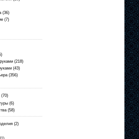
а
(36)
ие
(7)
6)
 руками
(218)
руками
(43)
ьера
(356)
(70)
туры
(6)
ства
(58)
оделия
(2)
11)