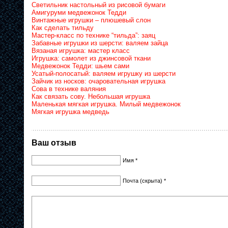
Светильник настольный из рисовой бумаги
Амигуруми медвежонок Тедди
Винтажные игрушки – плюшевый слон
Как сделать тильду
Мастер-класс по технике “тильда”: заяц
Забавные игрушки из шерсти: валяем зайца
Вязаная игрушка: мастер класс
Игрушка: самолет из джинсовой ткани
Медвежонок Тедди: шьем сами
Усатый-полосатый: валяем игрушку из шерсти
Зайчик из носков: очаровательная игрушка
Сова в технике валяния
Как связать сову. Небольшая игрушка
Маленькая мягкая игрушка. Милый медвежонок
Мягкая игрушка медведь
Ваш отзыв
Имя *
Почта (скрыта) *