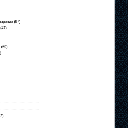
варение
(97)
(47)
(69)
)
2)