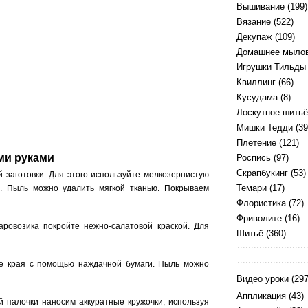
Вышивание
(199)
Вязание
(522)
Декупаж
(109)
Домашнее мыло
Игрушки Тильды
Квиллинг
(66)
Кусудама
(8)
Лоскутное шитьё
Мишки Тедди
(39
Плетение
(121)
ими руками
Роспись
(97)
Скрапбукинг
(53)
 заготовки. Для этого используйте мелкозернистую
Темари
(17)
. Пыль можно удалить мягкой тканью. Покрываем
Флористика
(72)
Фриволите
(16)
паровозика покройте нежно-салатовой краской. Для
Шитьё
(360)
 ее края с помощью наждачной бумаги. Пыль можно
Видео уроки
(297
Аппликация
(43)
 палочки наносим аккуратные кружочки, используя