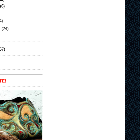
(6)
4)
а
(24)
57)
ТЕ!