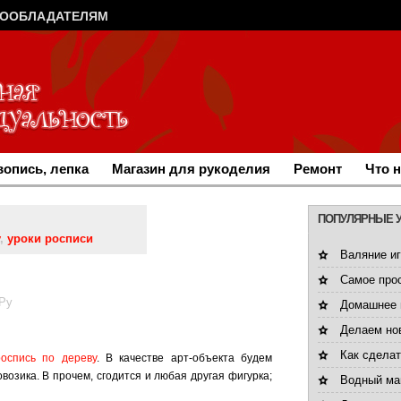
ВООБЛАДАТЕЛЯМ
опись, лепка
Магазин для рукоделия
Ремонт
Что 
ПОПУЛЯРНЫЕ 
,
уроки росписи
Валяние иг
Самое про
.Ру
Домашнее 
Делаем но
Как сдела
роспись по дереву
. В качестве арт-объекта будем
озика. В прочем, сгодится и любая другая фигурка;
Водный ма