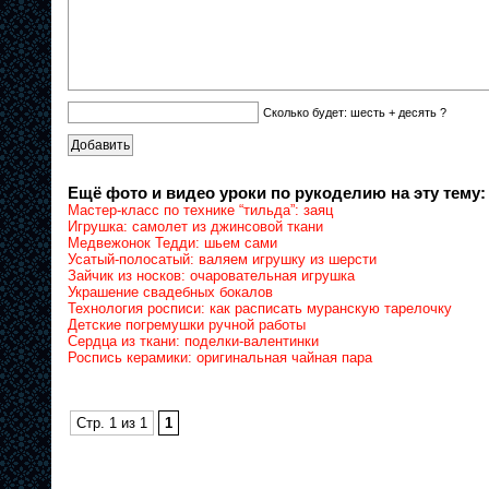
Сколько будет: шесть + десять ?
Ещё фото и видео уроки по рукоделию на эту тему:
Мастер-класс по технике “тильда”: заяц
Игрушка: самолет из джинсовой ткани
Медвежонок Тедди: шьем сами
Усатый-полосатый: валяем игрушку из шерсти
Зайчик из носков: очаровательная игрушка
Украшение свадебных бокалов
Технология росписи: как расписать муранскую тарелочку
Детские погремушки ручной работы
Сердца из ткани: поделки-валентинки
Роспись керамики: оригинальная чайная пара
Стр. 1 из 1
1