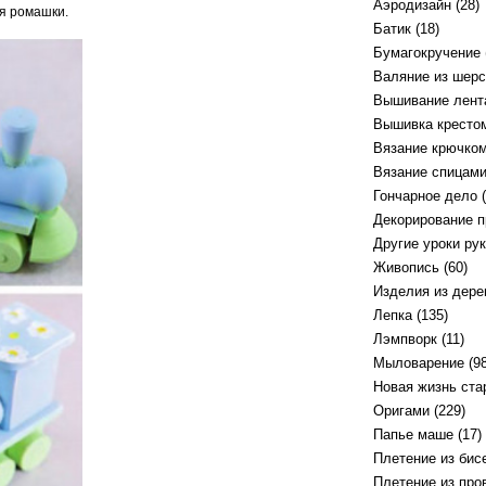
Аэродизайн
(28)
ся ромашки.
Батик
(18)
Бумагокручение
Валяние из шерс
Вышивание лент
Вышивка кресто
Вязание крючко
Вязание спицам
Гончарное дело
(
Декорирование 
Другие уроки ру
Живопись
(60)
Изделия из дере
Лепка
(135)
Лэмпворк
(11)
Мыловарение
(98
Новая жизнь ст
Оригами
(229)
Папье маше
(17)
Плетение из бис
Плетение из про