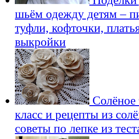
шьём одежду детям – пи
туфли, кофточки, плать
выкройки
Солёное т
класс и рецепты из солё
советы по лепке из тест