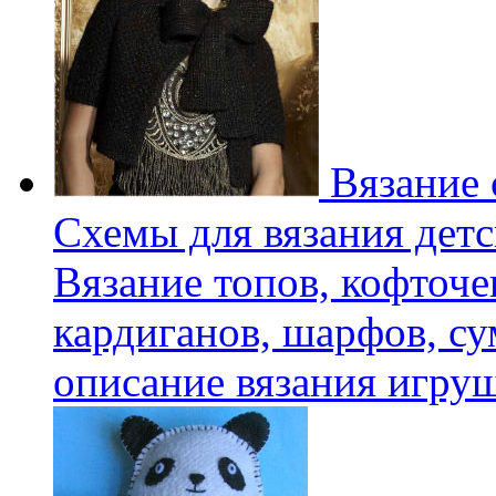
Вязание 
Схемы для вязания детс
Вязание топов, кофточе
кардиганов, шарфов, су
описание вязания игру