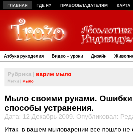
ГЛАВНАЯ
ГДЕ Я?
ПРАВООБЛАДАТЕЛЯМ
КАРТА
Азбука рукоделия
Видео – уроки
Дизайн
Живопис
Рубрика |
варим мыло
Метки |
мыло
Мыло своими руками. Ошибки
способы устранения.
Дата: 12 Декабрь 2009. Опубликовал: Ред
Итак, в вашем мыловарении все пошло не с