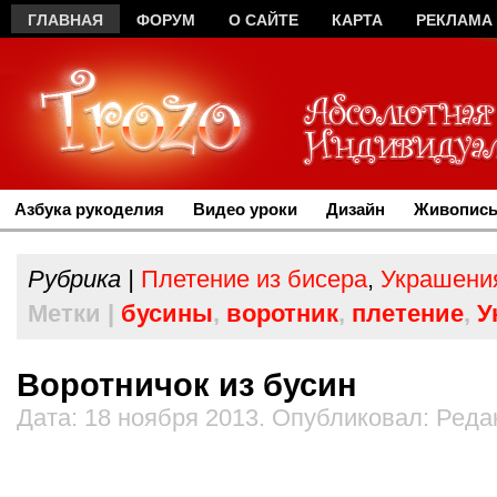
ГЛАВНАЯ
ФОРУМ
О САЙТЕ
КАРТА
РЕКЛАМА
Азбука рукоделия
Видео уроки
Дизайн
Живопись
Рубрика |
Плетение из бисера
,
Украшени
Метки |
бусины
,
воротник
,
плетение
,
У
Воротничок из бусин
Дата: 18 ноября 2013. Опубликовал: Реда