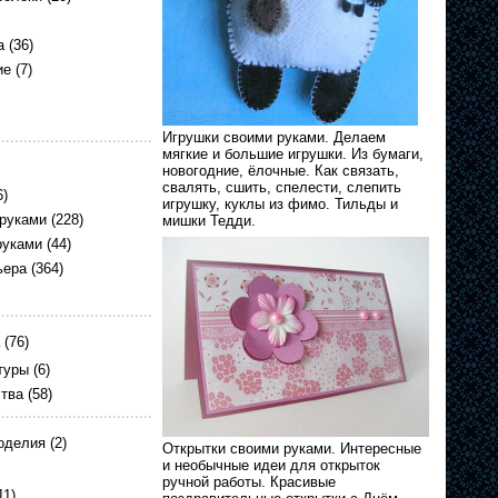
а
(36)
ие
(7)
Игрушки своими руками. Делаем
мягкие и большие игрушки. Из бумаги,
новогодние, ёлочные. Как связать,
свалять, сшить, спелести, слепить
6)
игрушку, куклы из фимо. Тильды и
 руками
(228)
мишки Тедди.
руками
(44)
ьера
(364)
(76)
туры
(6)
ства
(58)
оделия
(2)
Открытки своими руками. Интересные
и необычные идеи для открыток
ручной работы. Красивые
11)