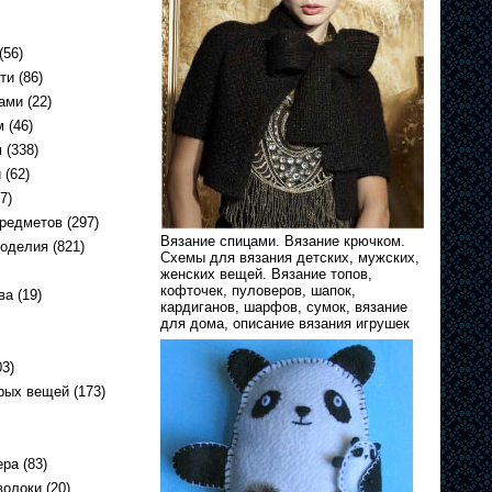
(56)
ти
(86)
ами
(22)
м
(46)
м
(338)
и
(62)
7)
предметов
(297)
Вязание спицами. Вязание крючком.
коделия
(821)
Схемы для вязания детских, мужских,
женских вещей. Вязание топов,
кофточек, пуловеров, шапок,
ва
(19)
кардиганов, шарфов, сумок, вязание
для дома, описание вязания игрушек
3)
арых вещей
(173)
ера
(83)
волоки
(20)