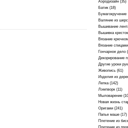
Аэродизайн
(35)
Батик
(18)
Бумагокручение
Валяние из шерс
Вышивание лент
Вышивка кресто
Вязание крючко
Вязание спицам
Гончарное дело
(
Декорирование 
Другие уроки ру
Живопись
(61)
Изделия из дере
Лепка
(142)
Лэмпворк
(11)
Мыловарение
(10
Новая жизнь ст
Оригами
(241)
Папье маше
(17)
Плетение из бис
Плетение из про