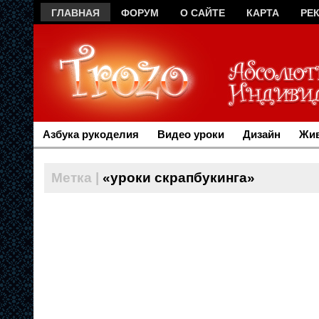
ГЛАВНАЯ
ФОРУМ
О САЙТЕ
КАРТА
РЕ
Азбука рукоделия
Видео уроки
Дизайн
Жив
Метка |
«уроки скрапбукинга»