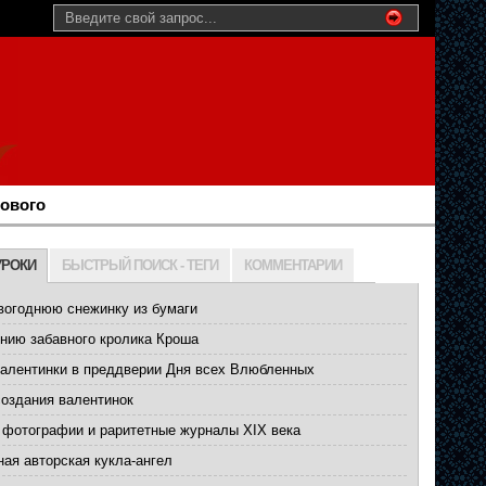
нового
УРОКИ
БЫСТРЫЙ ПОИСК - ТЕГИ
КОММЕНТАРИИ
вогоднюю снежинку из бумаги
нию забавного кролика Кроша
валентинки в преддверии Дня всех Влюбленных
создания валентинок
 фотографии и раритетные журналы XIX века
ая авторская кукла-ангел