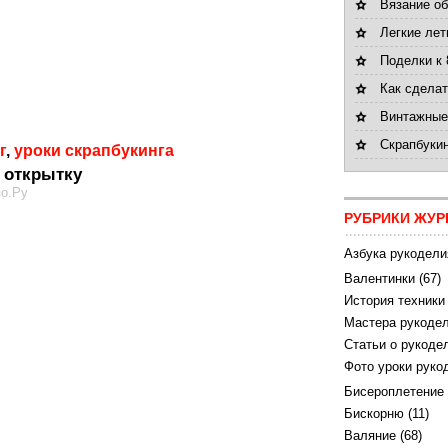
Вязание об
Легкие лет
Поделки к 
Как сделат
Винтажные
Скрапбукин
г
,
уроки скрапбукинга
м открытку
зо.Ру
РУБРИКИ ЖУР
Азбука рукодели
Валентинки
(67)
История техники
Мастера рукодел
Статьи о рукоде
Фото уроки руко
Бисероплетение
Бискорню
(11)
Валяние
(68)