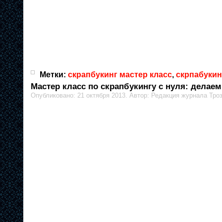
Метки:
скрапбукинг мастер класс
,
скрпабукин
Мастер класс по скрапбукингу с нуля: делае
Опубликовано: 21 октября 2013. Автор: Редакция журнала Тро