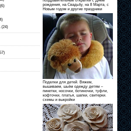
поздравительные открытки с Днём
рождения, на Свадьбу, на 8 Марта, с
(6)
Новым годом и другие праздники
4)
а
(24)
57)
Поделки для детей. Вяжем,
вышиваем, шьём одежду детям –
пинетки, носочки, ботиночки, туфли,
кофточки, платья, шапки, свитерки.
схемы и выкройки