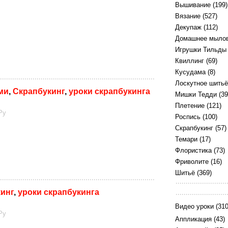
Вышивание
(199)
Вязание
(527)
Декупаж
(112)
Домашнее мыло
Игрушки Тильды
Квиллинг
(69)
Кусудама
(8)
Лоскутное шитьё
ми
,
Скрапбукинг
,
уроки скрапбукинга
Мишки Тедди
(39
Плетение
(121)
Ру
Роспись
(100)
Скрапбукинг
(57)
Темари
(17)
Флористика
(73)
Фриволите
(16)
Шитьё
(369)
инг
,
уроки скрапбукинга
Видео уроки
(310
Ру
Аппликация
(43)