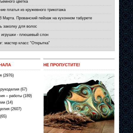
ъемного цветка
ние платья из кружевного трикотажа
8 Марта. Прованский пейзаж на кухонном табурете
ь заколку для волос
 игрушки - плюшевый слон
г: мастер класс "Открытка"
НАЛА
НЕ ПРОПУСТИТЕ!
я
(2976)
 рукоделия
(67)
ия – работы
(189)
лии
(14)
делия
(2607)
(65)