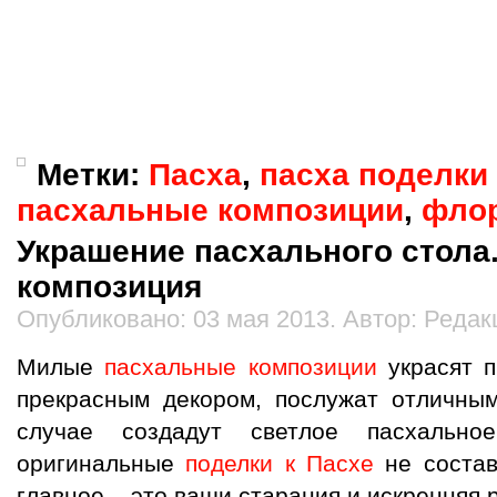
Метки:
Пасха
,
пасха поделки
пасхальные композиции
,
флор
Украшение пасхального стола
композиция
Опубликовано: 03 мая 2013. Автор: Редак
Милые
пасхальные композиции
украсят п
прекрасным декором, послужат отличны
случае создадут светлое пасхально
оригинальные
поделки к Пасхе
не состав
главное – это ваши старания и искренняя 