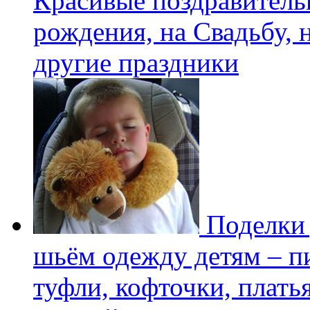
Красивые поздравитель
рождения, на Свадьбу, 
другие праздники
Поделки 
шьём одежду детям – пи
туфли, кофточки, плать