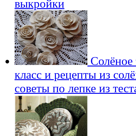
выкройки
Солёное т
класс и рецепты из солё
советы по лепке из тест