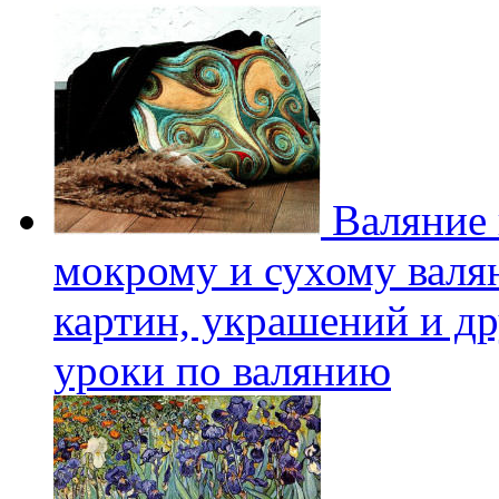
Валяние 
мокрому и сухому валян
картин, украшений и др
уроки по валянию