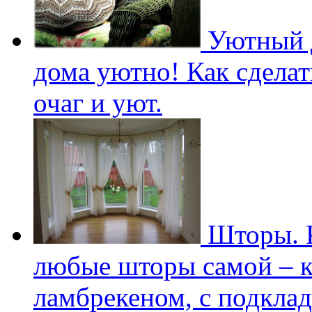
Уютный д
дома уютно! Как сдела
очаг и уют.
Шторы. К
любые шторы самой – к
ламбрекеном, с подклад