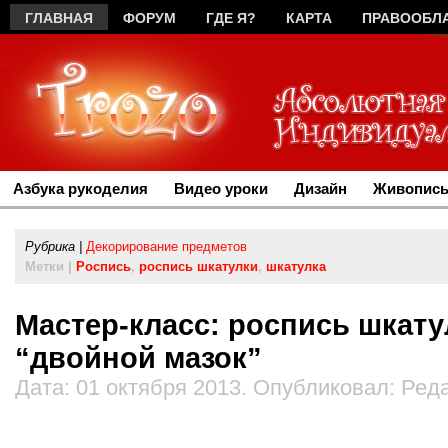
ГЛАВНАЯ
ФОРУМ
ГДЕ Я?
КАРТА
ПРАВООБЛ
РЕКЛАМА
Азбука рукоделия
Видео уроки
Дизайн
Живопись
Рубрика |
Декорирование предметов
Метки |
Роспись
,
роспись шкатулки
,
шкатулка
Мастер-класс: роспись шкату
“двойной мазок”
Дата: 01 октября 2013. Опубликовал: Ред