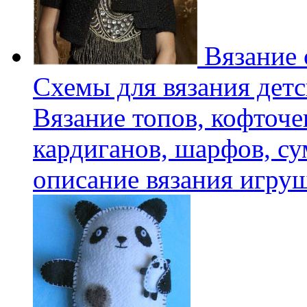
Вязание 
Схемы для вязания детс
Вязание топов, кофточе
кардиганов, шарфов, су
описание вязания игру