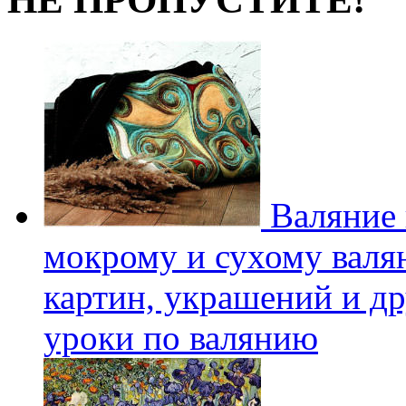
Валяние 
мокрому и сухому валян
картин, украшений и др
уроки по валянию