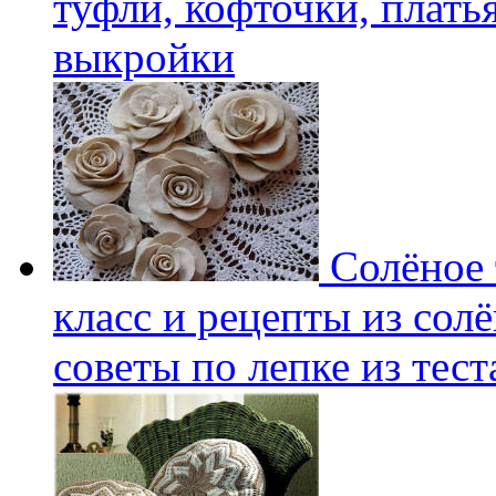
туфли, кофточки, плать
выкройки
Солёное т
класс и рецепты из солё
советы по лепке из тест