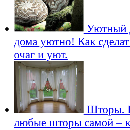
Уютный д
дома уютно! Как сдела
очаг и уют.
Шторы. К
любые шторы самой – к