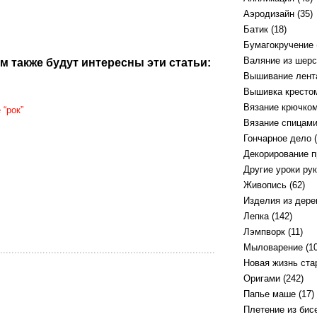
Аэродизайн
(35)
Батик
(18)
Бумагокручение
Валяние из шерс
м также будут интересны эти статьи:
Вышивание лент
Вышивка кресто
Вязание крючко
 “рок”
Вязание спицам
Гончарное дело
(
Декорирование 
Другие уроки ру
Живопись
(62)
Изделия из дере
Лепка
(142)
Лэмпворк
(11)
Мыловарение
(10
Новая жизнь ст
Оригами
(242)
Папье маше
(17)
Плетение из бис