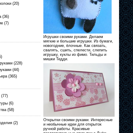
волоки
(20)
а
(36)
ие
(7)
Игрушки своими руками. Делаем
мягкие и большие игрушки. Из бумаги,
новогодние, ёлочные. Как связать,
свалять, сшить, спелести, слепить
игрушку, куклы из фимо. Тильды и
6)
мишки Тедди.
 руками
(228)
руками
(44)
ьера
(365)
(77)
туры
(6)
ства
(58)
Открытки своими руками. Интересные
оделия
(2)
и необычные идеи для открыток
ручной работы. Красивые