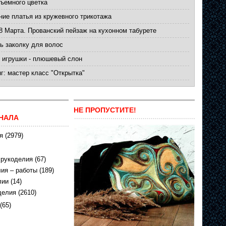
ъемного цветка
ние платья из кружевного трикотажа
8 Марта. Прованский пейзаж на кухонном табурете
ь заколку для волос
 игрушки - плюшевый слон
г: мастер класс "Открытка"
НЕ ПРОПУСТИТЕ!
НАЛА
я
(2979)
 рукоделия
(67)
ия – работы
(189)
лии
(14)
делия
(2610)
(65)