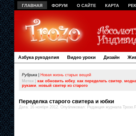
ГЛАВНАЯ
ФОРУМ
О САЙТЕ
КАРТА
РЕ
Азбука рукоделия
Видео уроки
Дизайн
Жив
Рубрика |
Новая жизнь старых вещей
Метки |
как обновить юбку
,
как переделать свитер
,
модна
руками
,
новый свитер из старого
Переделка старого свитера и юбки
Дата: 16 ноября 2012. Опубликовал: Редакция журнала Трозо.