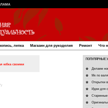
КЛАМА
опись, лепка
Магазин для рукоделия
Ремонт
Что 
ПОПУЛЯРНЫЕ 
я юбка своими
Делаем но
Мк по валя
Открытки 
Ру
Идеи для 
Старинные
Оригинальн