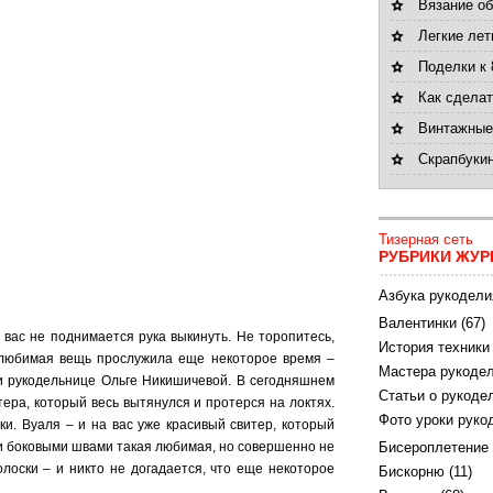
Вязание об
Легкие лет
Поделки к 
Как сделат
Винтажные
Скрапбукин
Тизерная сеть
РУБРИКИ ЖУР
Азбука рукодели
Валентинки
(67)
 вас не поднимается рука выкинуть. Не торопитесь,
История техники
бы любимая вещь прослужила еще некоторое время –
Мастера рукодел
 и рукодельнице Ольге Никишичевой. В сегодняшнем
Статьи о рукоде
тера, который весь вытянулся и протерся на локтях.
Фото уроки руко
ки. Вуаля – и на вас уже красивый свитер, который
ми боковыми швами такая любимая, но совершенно не
Бисероплетение
лоски – и никто не догадается, что еще некоторое
Бискорню
(11)