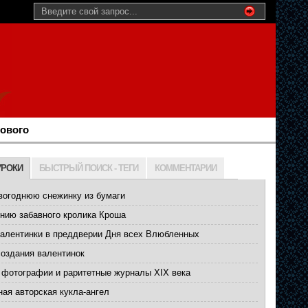
нового
УРОКИ
БЫСТРЫЙ ПОИСК - ТЕГИ
КОММЕНТАРИИ
вогоднюю снежинку из бумаги
нию забавного кролика Кроша
валентинки в преддверии Дня всех Влюбленных
создания валентинок
 фотографии и раритетные журналы XIX века
ая авторская кукла-ангел