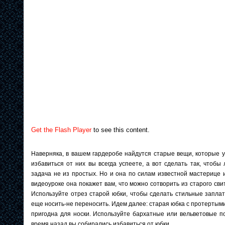
Get the Flash Player
to see this content.
Наверняка, в вашем гардеробе найдутся старые вещи, которые у
избавиться от них вы всегда успеете, а вот сделать так, что
задача не из простых. Но и она по силам известной мастерице
видеоуроке она покажет вам, что можно сотворить из старого сви
Используйте отрез старой юбки, чтобы сделать стильные заплат
еще носить-не переносить. Идем далее: старая юбка с протерты
пригодна для носки. Используйте бархатные или вельветовые по
время назад вы собирались избавиться от юбки.