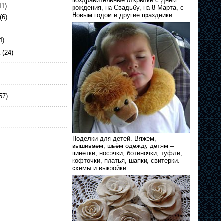
поздравительные открытки с Днём
11)
рождения, на Свадьбу, на 8 Марта, с
Новым годом и другие праздники
(6)
4)
а
(24)
57)
Поделки для детей. Вяжем,
вышиваем, шьём одежду детям –
пинетки, носочки, ботиночки, туфли,
кофточки, платья, шапки, свитерки.
схемы и выкройки