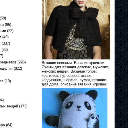
(58)
ти
(86)
ами
(22)
м
(46)
м
(337)
и
(63)
7)
предметов
(298)
Вязание спицами. Вязание крючком.
Схемы для вязания детских, мужских,
коделия
(822)
женских вещей. Вязание топов,
кофточек, пуловеров, шапок,
кардиганов, шарфов, сумок, вязание
ва
(19)
для дома, описание вязания игрушек
4)
арых вещей
(173)
ера
(84)