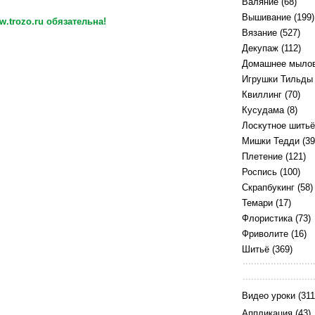
Валяние
(68)
Вышивание
(199)
.trozo.ru обязательна!
Вязание
(527)
Декупаж
(112)
Домашнее мыло
Игрушки Тильды
Квиллинг
(70)
Кусудама
(8)
Лоскутное шитьё
Мишки Тедди
(39
Плетение
(121)
Роспись
(100)
Скрапбукинг
(58)
Темари
(17)
Флористика
(73)
Фриволите
(16)
Шитьё
(369)
Видео уроки
(311
Аппликация
(43)