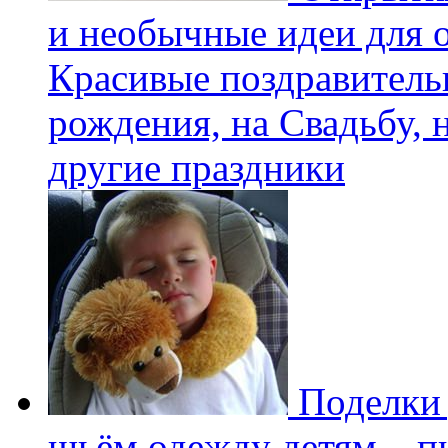
и необычные идеи для 
Красивые поздравитель
рождения, на Свадьбу, 
другие праздники
Поделки 
шьём одежду детям – пи