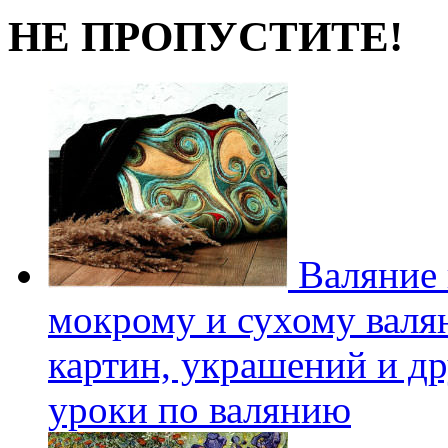
НЕ ПРОПУСТИТЕ!
Валяние 
мокрому и сухому валян
картин, украшений и др
уроки по валянию