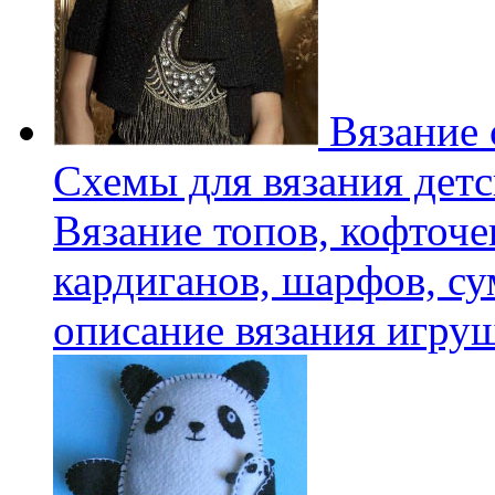
Вязание 
Схемы для вязания детс
Вязание топов, кофточе
кардиганов, шарфов, су
описание вязания игру