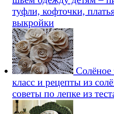
туфли, кофточки, плать
выкройки
Солёное т
класс и рецепты из солё
советы по лепке из тест