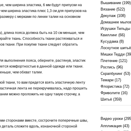
Вышивание
(199)
ше, чем ширина эластика, 6 мм будут припуски на
Вязание
(522)
чем ширина эластика плюс 1,3 см для припусков на
Декупаж
(108)
размеру с мерками по линии талии на основном
Домашнее мыло
Игрушки Тильды
а), длина пояса должна быть на 10 см меньше, чем
Квиллинг
(66)
райте ткань. Способность ткани растягиваться и
Кусудама
(8)
в ткани. При покупке ткани следует обратить
Лоскутное шитьё
Мишки Тедди
(39
я выполнения пояса, оберните, растянув, эластик
Плетение
(121)
яется комфортностью в данной одежде или ткани.
Роспись
(96)
еньше, чем обхват талии.
Скрапбукинг
(53)
Темари
(17)
ой ткани, то вам придется взять эластичную ленту
Флористика
(72)
ластичная лента не перекручивалась, надо прошить
Фриволите
(16)
ании можно проложить не одну такую строчку, а
Шитьё
(359)
Видео уроки
(295
выми сторонами вместе, сострочите поперечные швы,
Аппликация
(43)
ю деталь сложите вдоль, изнаночной стороной