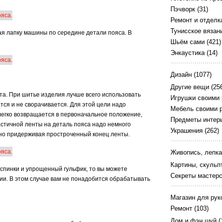
Пэчворк
(31)
Ремонт и отделк
Тунисское вязан
ая лапку машины по середине детали пояса. В
Шьём сами
(421)
Энкаустика
(14)
Дизайн
(1077)
Другие вещи
(25
а. При шитье изделия лучше всего использовать
Игрушки своими
тся и не сворачивается. Для этой цели надо
Мебель своими 
 легко возвращается в первоначальное положение,
Предметы интер
астичной ленты на деталь пояса надо немного
Украшения
(262)
тно придерживая простроченный конец ленты.
Живопись, лепка
Картины, скульп
спинки и упрощенный гульфик, то вы можете
Секреты мастер
ии. В этом случае вам не понадобится обрабатывать
Магазин для рук
Ремонт
(103)
Дом и фэн шуй
(