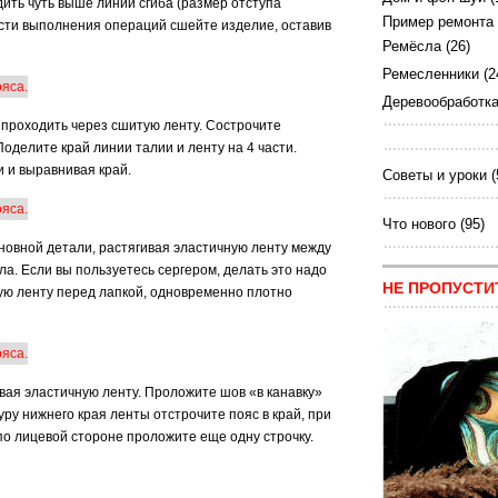
ить чуть выше линии сгиба (размер отступа
Пример ремонта
сти выполнения операций сшейте изделие, оставив
Ремёсла
(26)
Ремесленники
(2
Деревообработк
 проходить через сшитую ленту. Сострочите
Поделите край линии талии и ленту на 4 части.
 и выравнивая край.
Советы и уроки
(
Что нового
(95)
сновной детали, растягивая эластичную ленту между
а. Если вы пользуетесь сергером, делать это надо
НЕ ПРОПУСТИ
ную ленту перед лапкой, одновременно плотно
ывая эластичную ленту. Проложите шов «в канавку»
уру нижнего края ленты отстрочите пояс в край, при
 по лицевой стороне проложите еще одну строчку.