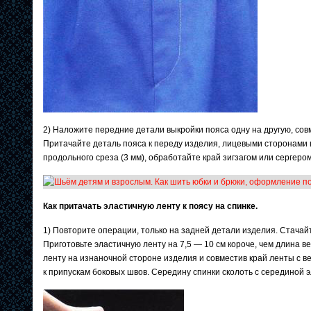
2) Наложите передние детали выкройки пояса одну на другую, сов
Притачайте деталь пояса к переду изделия, лицевыми сторонами в
продольного среза (3 мм), обработайте край зигзагом или сергером
Как притачать эластичную ленту к поясу на спинке.
1) Повторите операции, только на задней детали изделия. Стачай
Приготовьте эластичную ленту на 7,5 — 10 см короче, чем длина в
ленту на изнаночной стороне изделия и совместив край ленты с 
к припускам боковых швов. Середину спинки сколоть с серединой 