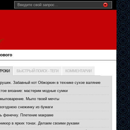
нового
УРОКИ
БЫСТРЫЙ ПОИСК - ТЕГИ
КОММЕНТАРИИ
рушек. Забавный кот Обжоркин в технике сухое валяние
стое вязание: мастерим модные сумки
мыловарение. Мыло твоей мечты
вогоднюю снежинку из бумаги
ть фенечку. Плетение макраме
никюр в ярких тонах. Делаем своими руками