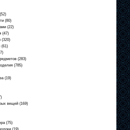
(52)
ти
(80)
ами
(22)
м
(47)
м
(320)
и
(61)
7)
предметов
(283)
коделия
(785)
ва
(19)
)
арых вещей
(169)
ера
(75)
волоки
(19)