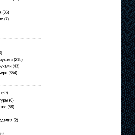
а
(36)
ие
(7)
6)
 руками
(218)
руками
(43)
ьера
(354)
(69)
туры
(6)
ства
(58)
оделия
(2)
11)