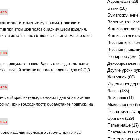
Аэродизайн
(28)
Батик
(18)
Бумагокручение
Валяние из шерс
равные части, отметьте булавками. Приколите
Вышивание лент
тив при этом шов пояса с задним швом изделия,
ягивая деталь пояса в процессе шитья. На середине
Вышивка кресто
Вязание крючко
Вязание спицам
Гончарное дело
(
Декорирование 
ля припусков на швы. Вденьте ее в деталь пояса,
эластичной резинки наложите один на другой (1,3
Другие уроки ру
Живопись
(60)
Изделия из дере
Лепка
(135)
Лэмпворк
(11)
открытый край петельку из тесьмы для обозначения
рочку. При необходимости обработайте припуски на
Мыловарение
(97
Новая жизнь ст
Оригами
(229)
Папье маше
(17)
Плетение из бис
ороне изделия проложите строчку, притачивая
Плетение из про