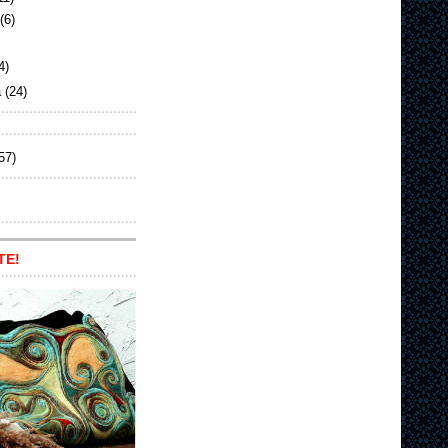
(6)
4)
а
(24)
57)
ТЕ!