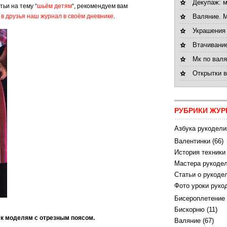
Декупаж: 
тьи на тему “
шьём детям
“, рекомендуем вам
 в друзья наш журнал в своём дневнике
.
Валяние. 
Украшения
Втачивани
Мк по валя
Открытки 
РУБРИКИ ЖУР
Азбука рукодели
Валентинки
(66)
История техники
Мастера рукодел
Статьи о рукоде
Фото уроки руко
Бисероплетение
Бискорню
(11)
 к моделям с отрезным поясом.
Валяние
(67)