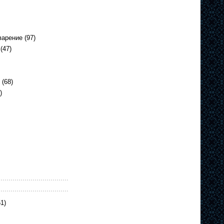
варение
(97)
(47)
(68)
)
1)