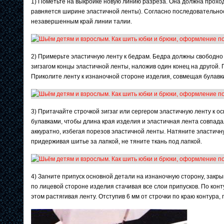
1) Пометьте на выкройке новую линию разреза. Она должна проход
равняется ширине эластичной ленты). Согласно последовательно
незавершенным край линии талии.
2) Примерьте эластичную ленту к бедрам. Бедра должны свободно
зигзагом концы эластичной ленты, наложив один конец на другой. 
Приколите ленту к изнаночной стороне изделия, совмещая булавки
3) Притачайте строчкой зигзаг или сергером эластичную ленту к о
булавками, чтобы длина края изделия и эластичная лента совпадал
аккуратно, избегая порезов эластичной ленты. Натяните эластич
придерживая шитье за лапкой, не тяните ткань под лапкой.
4) Загните припуск основной детали на изнаночную сторону, закр
по лицевой стороне изделия стачивая все слои припусков. По конт
этом растягивая ленту. Отступив 6 мм от строчки по краю контура,