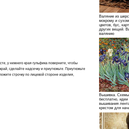
Валяние из шерс
мокрому и сухом
цветов, бус, кар
других вещей. В
валянию
те, у нижнего края гульфика поверните, чтобы
край, сделайте надсечку и приутюжьте. Приутюжьте
ложите строчку по лицевой стороне изделия,
Вышивка. Схемы
бесплатно, идеи
вышивания лента
крестом для на