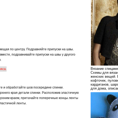
мещая по центру. Подравняйте припуски на швы.
месте, подравнивайте припуски на швы у другого
.
Вязание спицами
Схемы для вязан
женских вещей. 
кофточек, пулов
кардиганов, шар
те и обработайте шов посередине спинки.
для дома, описа
ерхнего края детали спинки. Расположив эластичную
верхним краем, притачайте поперечные концы ленты
эластичной ленты.