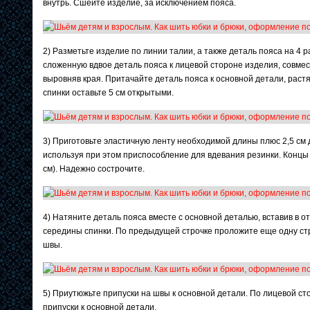
внутрь. Сшейте изделие, за исключением пояса.
2) Разметьте изделие по линии талии, а также деталь пояса на 4 
сложенную вдвое деталь пояса к лицевой стороне изделия, совмес
выровняв края. Притачайте деталь пояса к основной детали, раст
спинки оставьте 5 см открытыми.
3) Приготовьте эластичную ленту необходимой длины плюс 2,5 см д
используя при этом приспособление для вдевания резинки. Концы 
см). Надежно сострочите.
4) Натяните деталь пояса вместе с основной деталью, вставив в 
середины спинки. По предыдущей строчке проложите еще одну ст
швы.
5) Приутюжьте припуски на швы к основной детали. По лицевой ст
припуски к основной детали.