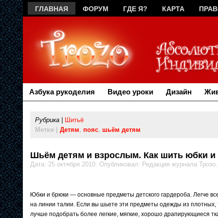
ГЛАВНАЯ
ФОРУМ
ГДЕ Я?
КАРТА
ПРА
РЕКЛАМА
Азбука рукоделия
Видео уроки
Дизайн
Жив
Рубрика |
Шитьё
Метки |
Детям
,
пояс
,
шьём детям
Шьём детям и взрослым. Как шить юбки и
Дата: 25 октября 2010. Опубликовал: Редакция журнала Трозо
Юбки и брюки — основные предметы детского гардероба. Легче вс
на линии талии. Если вы шьете эти предметы одежды из плотных,
лучше подобрать более легкие, мягкие, хорошо драпирующиеся тк