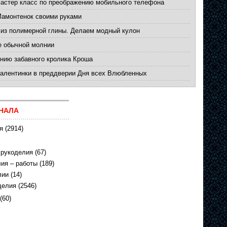
мастер класс по преображению мобильного телефона
Мамонтенок своими руками
 из полимерной глины. Делаем модный кулон
е обычной молнии
нию забавного кролика Кроша
валентинки в преддверии Дня всех Влюбленных
НАЛА
я
(2914)
 рукоделия
(67)
ия – работы
(189)
лии
(14)
делия
(2546)
(60)