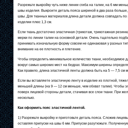
Разрежьте выкройку чуть ниже линии сгиба на талии, на 6 мм мень
швы изделия. Выкроите деталь пояса шириной в два раза больше, 
швы. Для тканных материалов длина детали должна совпадать по 
изделии плюс 1,3 см.
Если ткань достаточно эластичная (трикотаж, трикотажная резинк
мерки по линии талии на основной детали. Очень тщательно подби
принимать изначальную форму совсем не одинаковая у разных типо
внимание на ее плотность и плетение.
Чтобы определить минимальное количество ткани, необходимое дл
вокруг самых широких мест на бедрах. Максимум ширины определ
Как правило, длина эластичной ленты должна быть на 5 — 7,5 см м
Если вы вставляете эластичную ленту в изделие из плотной, тяжел
меньшей длины (на 9 — 12 см меньше, чем обхват талии). Чтобы э
поверх лицевой стороны детали, стачивая все слои ткани. При жел
несколько.
Как оформить пояс эластичной лентой.
1) Разрежьте выкройку и приготовьте деталь пояса. Сложив лице
оставляя припуски на швы 6 мм. Припуски разутюжьте. Полученну