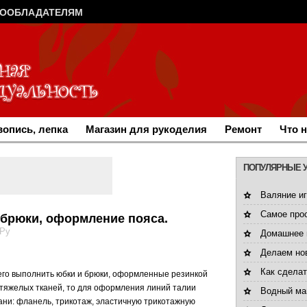
ВООБЛАДАТЕЛЯМ
опись, лепка
Магазин для рукоделия
Ремонт
Что 
ПОПУЛЯРНЫЕ 
Валяние иг
Самое про
 брюки, оформление пояса.
.Ру
Домашнее 
Делаем но
Как сдела
его выполнить юбки и брюки, оформленные резинкой
 тяжелых тканей, то для оформления линий талии
Водный ма
ани: фланель, трикотаж, эластичную трикотажную