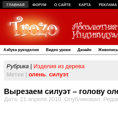
ГЛАВНАЯ
ФОРУМ
О САЙТЕ
КАРТА
РЕКЛАМА
Азбука рукоделия
Видео уроки
Дизайн
Живопись
Рубрика |
Изделия из дерева
Метки |
олень
,
силуэт
Вырезаем силуэт – голову ол
Дата: 21 апреля 2010. Опубликовал: Реда