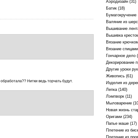
Аэродизайн
(31)
Батик
(18)
Бумагокручение
Валяние из шерс
Вышивание лент
Вышивка кресто
Вязание крючко
Вязание спицам
Гончарное дело
(
Декорирование 
Другие уроки ру
Живопись
(61)
 обработала?? Нитки ведь торчать будут.
Изделия из дере
Лепка
(140)
Лэмпворк
(11)
Мыловарение
(10
Новая жизнь ст
Оригами
(234)
Папье маше
(17)
Плетение из бис
Плетение из про