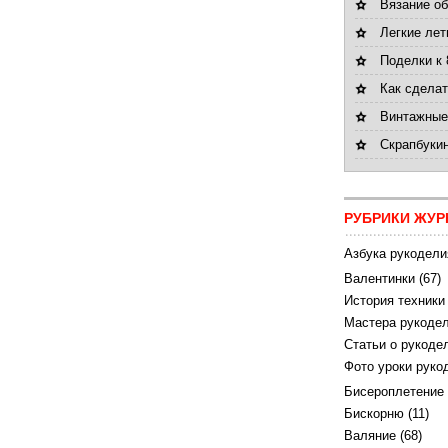
Вязание об
Легкие лет
Поделки к 
Как сделат
Винтажные
Скрапбукин
РУБРИКИ ЖУР
Азбука рукодели
Валентинки
(67)
История техники
Мастера рукодел
Статьи о рукоде
Фото уроки руко
Бисероплетение
Бискорню
(11)
Валяние
(68)