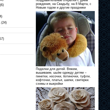
поздравительные открытки с Днём
рождения, на Свадьбу, на 8 Марта, с
(6)
Новым годом и другие праздники
4)
а
(24)
57)
Поделки для детей. Вяжем,
вышиваем, шьём одежду детям –
пинетки, носочки, ботиночки, туфли,
кофточки, платья, шапки, свитерки.
схемы и выкройки