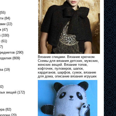
(55)
ти
(84)
ами
(22)
м
(47)
м
(330)
и
(61)
7)
предметов
(290)
Вязание спицами. Вязание крючком.
коделия
(809)
Схемы для вязания детских, мужских,
женских вещей. Вязание топов,
кофточек, пуловеров, шапок,
ва
(19)
кардиганов, шарфов, сумок, вязание
для дома, описание вязания игрушек
2)
арых вещей
(172)
ера
(82)
волоки
(20)