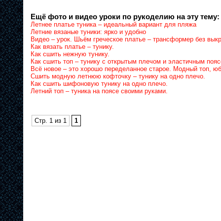
Ещё фото и видео уроки по рукоделию на эту тему:
Летнее платье туника – идеальный вариант для пляжа
Летние вязаные туники: ярко и удобно
Видео – урок. Шьём греческое платье – трансформер без выкр
Как вязать платье – тунику.
Как сшить нежную тунику.
Как сшить топ – тунику с открытым плечом и эластичным пояс
Всё новое – это хорошо переделанное старое. Модный топ, юб
Сшить модную летнюю кофточку – тунику на одно плечо.
Как сшить шифоновую тунику на одно плечо.
Летний топ – туника на поясе своими руками.
Стр. 1 из 1
1