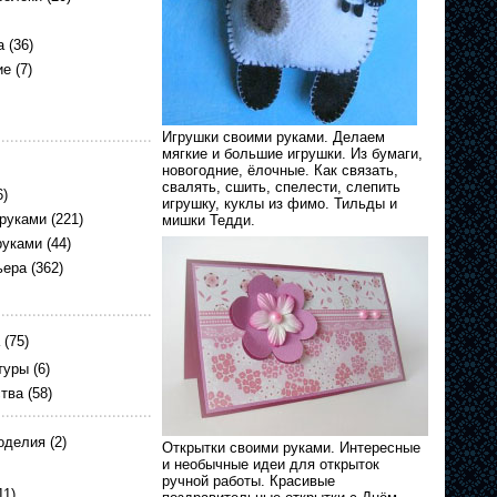
а
(36)
ие
(7)
Игрушки своими руками. Делаем
мягкие и большие игрушки. Из бумаги,
новогодние, ёлочные. Как связать,
свалять, сшить, спелести, слепить
6)
игрушку, куклы из фимо. Тильды и
 руками
(221)
мишки Тедди.
руками
(44)
ьера
(362)
(75)
туры
(6)
ства
(58)
оделия
(2)
Открытки своими руками. Интересные
и необычные идеи для открыток
ручной работы. Красивые
11)