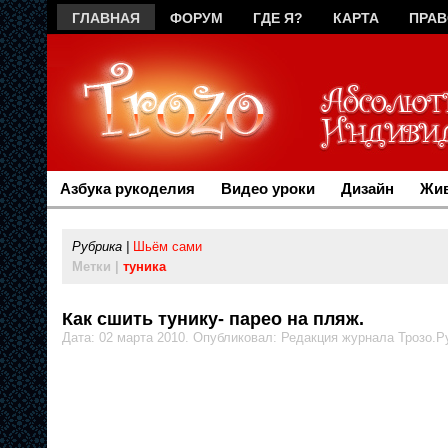
ГЛАВНАЯ
ФОРУМ
ГДЕ Я?
КАРТА
ПРА
РЕКЛАМА
Азбука рукоделия
Видео уроки
Дизайн
Жив
Рубрика |
Шьём сами
Метки |
туника
Как сшить тунику- парео на пляж.
Дата: 02 марта 2010. Опубликовал: Редакция журнала Трозо.Р