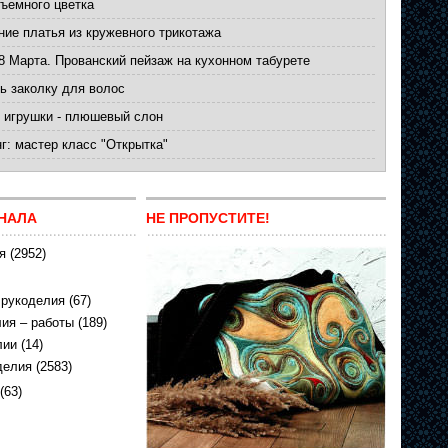
ъемного цветка
ние платья из кружевного трикотажа
8 Марта. Прованский пейзаж на кухонном табурете
ь заколку для волос
 игрушки - плюшевый слон
г: мастер класс "Открытка"
НАЛА
НЕ ПРОПУСТИТЕ!
я
(2952)
 рукоделия
(67)
ия – работы
(189)
лии
(14)
делия
(2583)
(63)