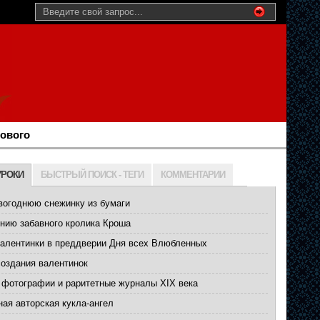
нового
УРОКИ
БЫСТРЫЙ ПОИСК - ТЕГИ
КОММЕНТАРИИ
вогоднюю снежинку из бумаги
нию забавного кролика Кроша
валентинки в преддверии Дня всех Влюбленных
создания валентинок
 фотографии и раритетные журналы XIX века
ая авторская кукла-ангел