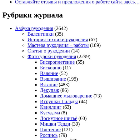
Оставляйте отзывы и предложения о работе сайта здесь…
Рубрики журнала
Азбука рукоделия
(2642)
Валентинки
(35)
История техники рукоделия
(67)
Мастера рукоделия – работы
(189)
Статьи о рукоделии
(14)
Фото уроки рукоделия
(2299)
Бисероплетение
(55)
Бискорню
(11)
Валяние
(52)
Вышивание
(195)
Вязание
(483)
Декупаж
(86)
Домашнее мыловарение
(73)
Игрушки Тильды
(44)
Квиллинг
(63)
Кусудама
(8)
Лоскутное шитьё
(60)
Мишки Тедди
(39)
Плетение
(121)
Роспись
(79)