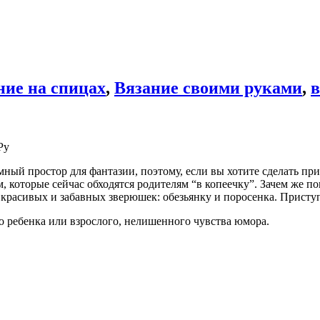
ние на спицах
,
Вязание своими руками
,
в
Ру
ый простор для фантазии, поэтому, если вы хотите сделать прия
которые сейчас обходятся родителям “в копеечку”. Зачем же пок
 красивых и забавных зверюшек: обезьянку и поросенка. Прист
о ребенка или взрослого, нелишенного чувства юмора.