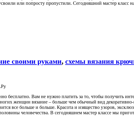
 усвоили или попросту пропустили. Сегодняшний мастер класс на
ние своими руками
,
схемы вязания крю
.Ру
но бесплатно. Вам не нужно платить за то, чтобы получить инт
многих женщин вязание – больше чем обычный вид декоративно-п
ится все больше и больше. Красота и изящество узоров, эксклю
оловины человечества. В сегодняшнем мастер классе мы пригот