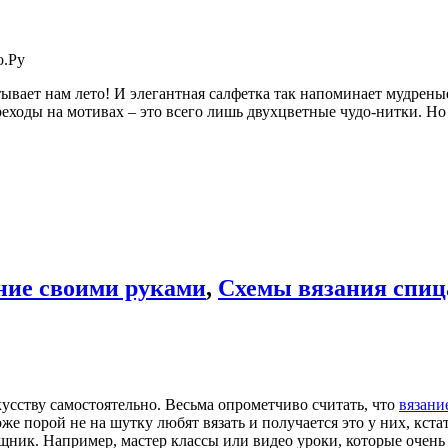
о.Ру
вает нам лето! И элегантная салфетка так напоминает мудреные 
еходы на мотивах – это всего лишь двухцветные чудо-нитки. Но
ние своими руками
,
Схемы вязания спи
усству самостоятельно. Весьма опрометчиво считать, что
вязани
 порой не на шутку любят вязать и получается это у них, кстат
ощник. Например, мастер классы или видео уроки, которые очень