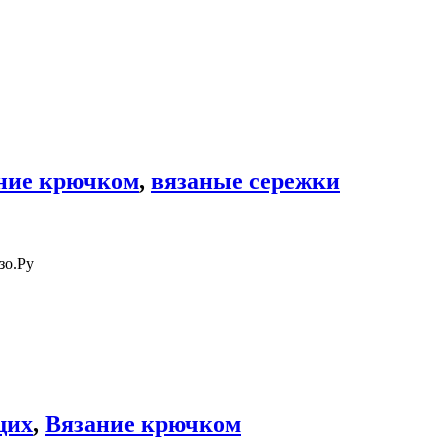
ние крючком
,
вязаные сережки
зо.Ру
щих
,
Вязание крючком