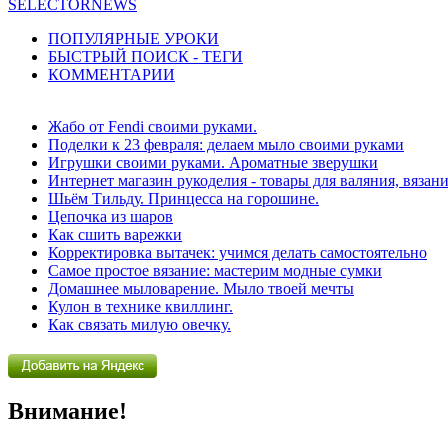
SELECTORNEWS
ПОПУЛЯРНЫЕ УРОКИ
БЫСТРЫЙ ПОИСК - ТЕГИ
КОММЕНТАРИИ
Жабо от Fendi своими руками.
Поделки к 23 февраля: делаем мыло своими руками
Игрушки своими руками. Ароматные зверушки
Интернет магазин рукоделия - товары для валяния, вязан
Шьём Тильду. Принцесса на горошине.
Цепочка из шаров
Как сшить варежки
Корректировка вытачек: учимся делать самостоятельно
Самое простое вязание: мастерим модные сумки
Домашнее мыловарение. Мыло твоей мечты
Кулон в технике квиллинг.
Как связать милую овечку.
Внимание!