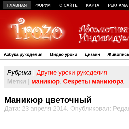
ГЛАВНАЯ
ФОРУМ
О САЙТЕ
КАРТА
РЕКЛАМА
Азбука рукоделия
Видео уроки
Дизайн
Живопись
Рубрика |
Другие уроки рукоделия
Метки |
маникюр
,
Секреты маникюра
Маникюр цветочный
Дата: 23 апреля 2014. Опубликовал: Реда