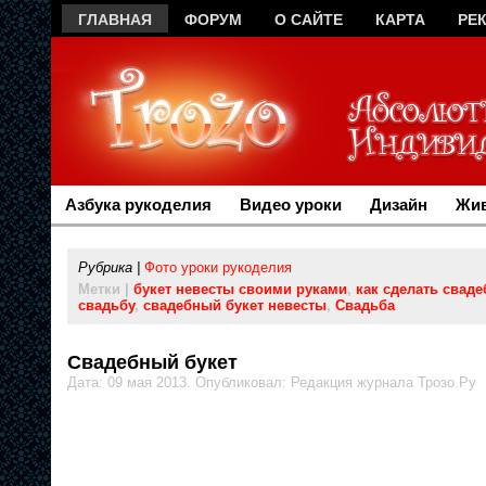
ГЛАВНАЯ
ФОРУМ
О САЙТЕ
КАРТА
РЕ
Азбука рукоделия
Видео уроки
Дизайн
Жив
Рубрика |
Фото уроки рукоделия
Метки |
букет невесты своими руками
,
как сделать сваде
свадьбу
,
свадебный букет невесты
,
Свадьба
Свадебный букет
Дата: 09 мая 2013. Опубликовал: Редакция журнала Трозо.Ру