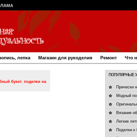
КЛАМА
опись, лепка
Магазин для рукоделия
Ремонт
Что 
ПОПУЛЯРНЫЕ 
бный букет
,
поделки на
Прически н
Модный по
Оригинальн
Вязание об
Легкие лет
Поделки к 