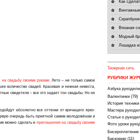
Как сделат
Винтажные
Скрапбукин
Вязаная с
Модный бра
Лошадка и
Тизерная сеть
РУБРИКИ ЖУР
 на свадьбу своими руками
. Лето – не только самое
шее количество свадеб. Красивая и нежная невеста,
Азбука рукодели
ные свидетели – все это задает тон свадьбы. Но не
Валентинки
(79)
История техники
одойдут абсолютно все оттенки от кричащего ярко-
Мастера рукодел
первую очередь быть приятной самим молодожёнам и
Статьи о рукоде
мме можно сделать и
приглашения на свадьбу своими
Фото уроки руко
Бисероплетение
Бискорню
(11)