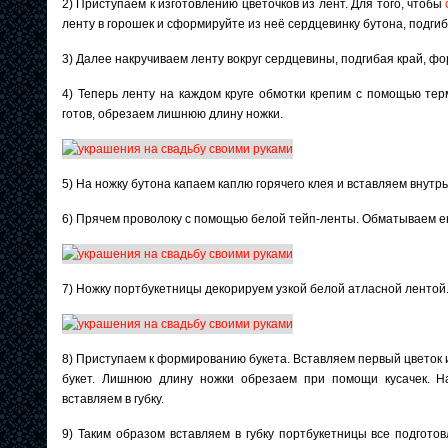
2) Приступаем к изготовлению цветочков из лент. Для того, чтобы
ленту в горошек и сформируйте из неё сердцевинку бутона, подгиб
3) Далее накручиваем ленту вокруг сердцевины, подгибая край, ф
4) Теперь ленту на каждом круге обмотки крепим с помощью терм
готов, обрезаем лишнюю длину ножки.
5) На ножку бутона капаем каплю горячего клея и вставляем внутрь
6) Прячем проволоку с помощью белой тейп-ленты. Обматываем ею 
7) Ножку портбукетницы декорируем узкой белой атласной лентой.
8) Приступаем к формированию букета. Вставляем первый цветок и
букет. Лишнюю длину ножки обрезаем при помощи кусачек. Н
вставляем в губку.
9) Таким образом вставляем в губку портбукетницы все подгот