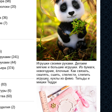
ера
(98)
волоки
(20)
а
(36)
ие
(7)
6)
 руками
(241)
руками
(44)
Игрушки своими руками. Делаем
мягкие и большие игрушки. Из бумаги,
ьера
(374)
новогодние, ёлочные. Как связать,
свалять, сшить, спелести, слепить
игрушку, куклы из фимо. Тильды и
мишки Тедди
(83)
туры
(6)
ства
(60)
оделия
(2)