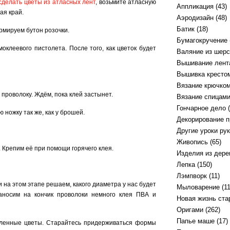
сделать цветы из атласных лент
, возьмите атласную
Аппликация
(43)
ая край.
Аэродизайн
(48)
Батик
(18)
ормируем бутон розочки.
Бумагокручение
оклеевого пистолета. После того, как цветок будет
Валяние из шерс
Вышивание лент
Вышивка кресто
Вязание крючко
 проволоку. Ждём, пока клей застынет.
Вязание спицам
Гончарное дело
(
ножку так же, как у брошей.
Декорирование 
Другие уроки ру
Живопись
(65)
 Крепим её при помощи горячего клея.
Изделия из дере
Лепка
(150)
Лэмпворк
(11)
 на этом этапе решаем, какого диаметра у нас будет
Мыловарение
(11
аносим на кончик проволоки немного клея ПВА и
Новая жизнь ст
Оригами
(262)
Папье маше
(17)
овленные цветы. Старайтесь придерживаться формы