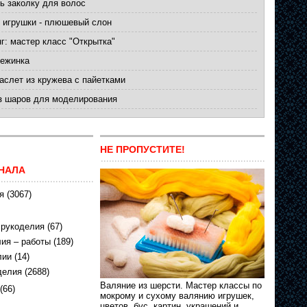
ь заколку для волос
 игрушки - плюшевый слон
г: мастер класс "Открытка"
нежинка
слет из кружева с пайетками
з шаров для моделирования
НЕ ПРОПУСТИТЕ!
НАЛА
я
(3067)
 рукоделия
(67)
ия – работы
(189)
лии
(14)
делия
(2688)
Валяние из шерсти. Мастер классы по
(66)
мокрому и сухому валянию игрушек,
цветов, бус, картин, украшений и