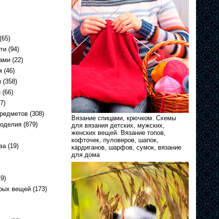
(65)
ти
(94)
ами
(22)
м
(46)
м
(358)
и
(66)
7)
предметов
(308)
Вязание спицами, крючком. Схемы
коделия
(879)
для вязания детских, мужских,
женских вещей. Вязание топов,
кофточек, пуловеров, шапок,
ва
(19)
кардиганов, шарфов, сумок, вязание
для дома
9)
арых вещей
(173)