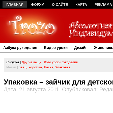
ГЛАВНАЯ
ФОРУМ
О САЙТЕ
КАРТА
РЕКЛАМА
Азбука рукоделия
Видео уроки
Дизайн
Живопись
Рубрика |
Другие вещи
,
Фото уроки рукоделия
Метки |
заяц
,
коробка
,
Пасха
,
Упаковка
Упаковка – зайчик для детско
Дата: 21 августа 2011. Опубликовал: Ред