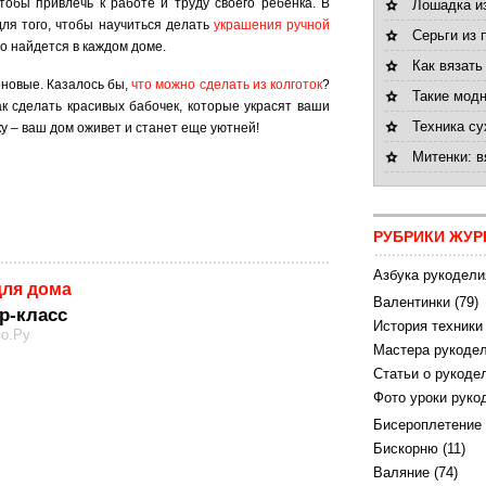
тобы привлечь к работе и труду своего ребенка. В
Лошадка и
ля того, чтобы научиться делать
украшения ручной
Серьги из 
о найдется в каждом доме.
Как вязать
оновые. Казалось бы,
что можно сделать из колготок
?
Такие модн
к сделать красивых бабочек, которые украсят ваши
Техника су
ку – ваш дом оживет и станет еще уютней!
Митенки: 
РУБРИКИ ЖУР
Азбука рукодели
для дома
Валентинки
(79)
р-класс
История техники
зо.Ру
Мастера рукодел
Статьи о рукоде
Фото уроки руко
Бисероплетение
Бискорню
(11)
Валяние
(74)