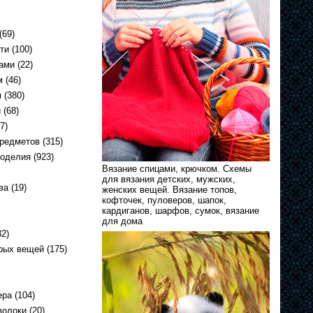
(69)
ти
(100)
ами
(22)
м
(46)
м
(380)
и
(68)
7)
предметов
(315)
коделия
(923)
Вязание спицами, крючком. Схемы
для вязания детских, мужских,
ва
(19)
женских вещей. Вязание топов,
кофточек, пуловеров, шапок,
кардиганов, шарфов, сумок, вязание
для дома
2)
арых вещей
(175)
ера
(104)
волоки
(20)