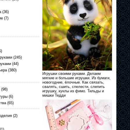
а
(36)
ие
(7)
6)
 руками
(245)
руками
(44)
ьера
(380)
Игрушки своими руками. Делаем
мягкие и большие игрушки. Из бумаги,
новогодние, ёлочные. Как связать,
свалять, сшить, спелести, слепить
(98)
игрушку, куклы из фимо. Тильды и
мишки Тедди
туры
(6)
ства
(65)
оделия
(2)
11)