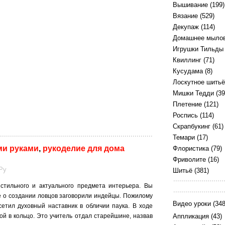
Вышивание
(199)
Вязание
(529)
Декупаж
(114)
Домашнее мыло
Игрушки Тильды
Квиллинг
(71)
Кусудама
(8)
Лоскутное шитьё
Мишки Тедди
(39
Плетение
(121)
Роспись
(114)
Скрапбукинг
(61)
Темари
(17)
ми руками
,
рукоделие для дома
Флористика
(79)
Фриволите
(16)
Ру
Шитьё
(381)
тильного и актуального предмета интерьера. Вы
ые о создании ловцов заговорили индейцы. Пожилому
Видео уроки
(348
етил духовный наставник в обличии паука. В ходе
той в кольцо. Это учитель отдал старейшине, назвав
Аппликация
(43)