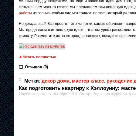
милыми сердцу вещичками, но еще и классная идея для того, ч
сегодняшнем мастер классе мы предлагаем вам неплохую идею д
работы
из весьма необычного материала, но того, который уж точн
Не догадались? Все просто – это колготки, самые обычные – капр
Мы предлагаем вам неплохую идею – в этом уроке расскажем, ка
комнату. Разместите их на шторах, занавесках, посадите на полоч
Читать полностью
Отзывов (0)
Метки:
декор дома
,
мастер класс
,
рукоделие 
Как подготовить квартиру к Хэллоуину: масте
Опубликовано: 27 октября 2013. Автор: Редакция журнала Тро