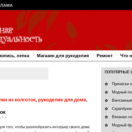
КЛАМА
опись, лепка
Магазин для рукоделия
Ремонт
Что 
ПОПУЛЯРНЫЕ 
Прически н
Модный по
лки из колготок
,
рукоделие для дома
,
Винтажные
Скрапбукин
ток
Вязаная с
о.Ру
Модный бра
ля того, чтобы разнообразить интерьер своего дома