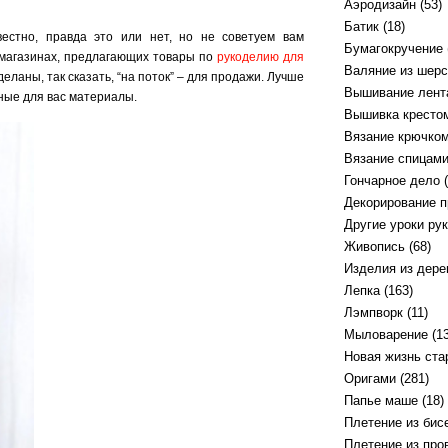
Аэродизайн
(53)
Батик
(18)
естно, правда это или нет, но не советуем вам
Бумагокручение
 магазинах, предлагающих товары по
рукоделию для
Валяние из шерс
деланы, так сказать, “на поток” – для продажи. Лучше
Вышивание лент
ные для вас материалы.
Вышивка кресто
Вязание крючко
Вязание спицам
Гончарное дело
(
Декорирование 
Другие уроки ру
Живопись
(68)
Изделия из дере
Лепка
(163)
Лэмпворк
(11)
Мыловарение
(13
Новая жизнь ст
Оригами
(281)
Папье маше
(18)
Плетение из бис
Плетение из про