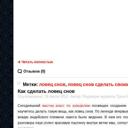
Читать полностью
Отзывов (0)
Метки:
ловец снов
,
ловец снов сделать свои
Как сделать ловец снов
Опубликовано: 31 июля 2013. Автор: Редакция журнала Трозо.
Сегодняшний
мастер класс по рукоделию
посвящен созданию с
научитесь делать такую вещь, как ловец снов. По легенде вперв
вождю индейского племени лакота было видение. В нем его пос
разговора паук сплел красивую паутингу внутри ветки ивы, согну