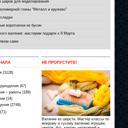
з шаров для моделирования
полимерной глины "Металл и кружево"
 следки
ые воротнички из бусин
хого валяния: мастерим подарок к 8 Марта
вяжем сами
НАЛА
НЕ ПРОПУСТИТЕ!
я
(3128)
 рукоделия
(67)
ия – работы
(189)
лии
(14)
делия
(2749)
(71)
Валяние из шерсти. Мастер классы по
мокрому и сухому валянию игрушек,
цветов, бус, картин, украшений и