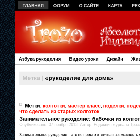
ГЛАВНАЯ
ФОРУМ
О САЙТЕ
КАРТА
РЕ
Азбука рукоделия
Видео уроки
Дизайн
Жив
Метка |
«рукоделие для дома»
Метки:
колготки
,
мастер класс
,
поделки
,
поде
что сделать из старых колготок
Занимательное рукоделие: бабочки из колго
Опубликовано: 07 ноября 2013. Автор: Редакция журнала Троз
Занимательное рукоделие – это не просто отличная возможность д