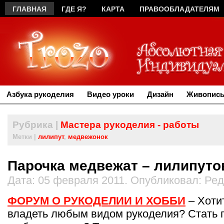
ГЛАВНАЯ
ГДЕ Я?
КАРТА
ПРАВООБЛАДАТЕЛЯМ
Азбука рукоделия
Видео уроки
Дизайн
Живопись
Рубрика |
Мастера рукоделия - работы
Метки |
лилипут
,
медвежонок
Парочка медвежат – лилипуто
Дата: 05 февраля 2011. Опубликовал: Ре
ФОРУМ О РУКОДЕЛИИ И ХОББИ
– Хоти
владеть любым видом рукоделия? Стать 