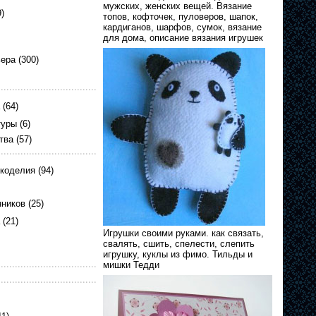
мужских, женских вещей. Вязание
)
топов, кофточек, пуловеров, шапок,
кардиганов, шарфов, сумок, вязание
для дома, описание вязания игрушек
ьера
(300)
(64)
туры
(6)
тва
(57)
укоделия
(94)
нников
(25)
(21)
Игрушки своими руками. как связать,
свалять, сшить, спелести, слепить
игрушку, куклы из фимо. Тильды и
мишки Тедди