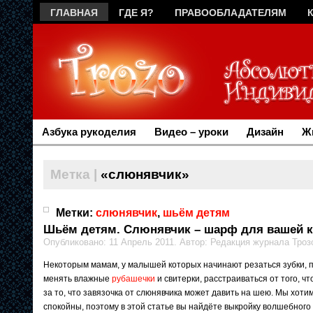
ГЛАВНАЯ
ГДЕ Я?
ПРАВООБЛАДАТЕЛЯМ
Азбука рукоделия
Видео – уроки
Дизайн
Ж
Метка |
«слюнявчик»
Метки:
слюнявчик
,
шьём детям
Шьём детям. Слюнявчик – шарф для вашей 
Опубликовано: 11 Апрель 2011. Автор: Редакция журнала Троз
Некоторым мамам, у малышей которых начинают резаться зубки, 
менять влажные
рубашечки
и свитерки, расстраиваться от того, ч
за то, что завязочка от слюнявчика может давить на шею. Мы хот
спокойны, поэтому в этой статье вы найдёте выкройку волшебного