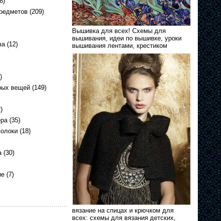
6)
предметов
(209)
Вышивка для всех! Схемы для
вышивания, идеи по вышивке, уроки
ва
(12)
вышивания лентами, крестиком
)
рых вещей
(149)
)
ера
(35)
волоки
(18)
а
(30)
ие
(7)
вязание на спицах и крючком для
всех: схемы для вязания детских,