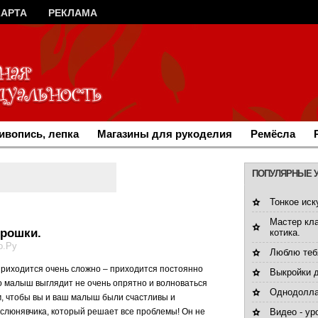
КАРТА
РЕКЛАМА
ивопись, лепка
Магазины для рукоделия
Ремёсла
ПОПУЛЯРНЫЕ 
Тонкое иск
Мастер кл
крошки.
котика.
о.Ру
Люблю тебя
приходится очень сложно – приходится постоянно
Выкройки д
то малыш выглядит не очень опрятно и волноваться
Однодолла
им, чтобы вы и ваш малыш были счастливы и
 слюнявчика, который решает все проблемы! Он не
Видео - ур