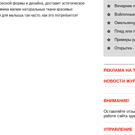
ересной формы и дизайна, доставит эстетическое
Вечернее п
явчика магкие натуральные ткани красивых
Войлочные
 для малыша так часто, как это потребуется!
Омельянчу
Плед или п
Примеры ра
Открытка -
РЕКЛАМА НА 
НОВОСТИ ЖУ
ВНИМАНИЕ!
Оставляйте отзы
работе сайта зд
УПРАВЛЕНИЕ