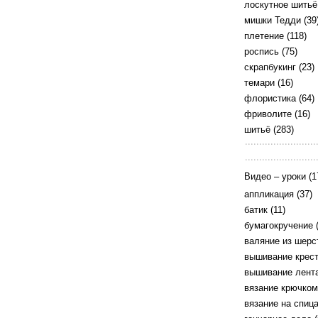
лоскутное шитьё
мишки Тедди
(39
плетение
(118)
роспись
(75)
скрапбукинг
(23)
темари
(16)
флористика
(64)
фриволите
(16)
шитьё
(283)
Видео – уроки
(1
аппликация
(37)
батик
(11)
бумагокручение
(
валяние из шерс
вышивание крес
вышивание лент
вязание крючком
вязание на спиц