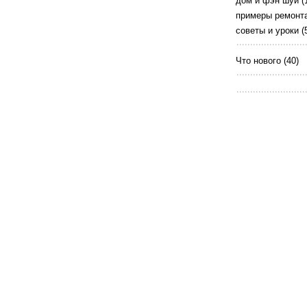
дом и фэн шуй
(
примеры ремонт
советы и уроки
(
Что нового
(40)