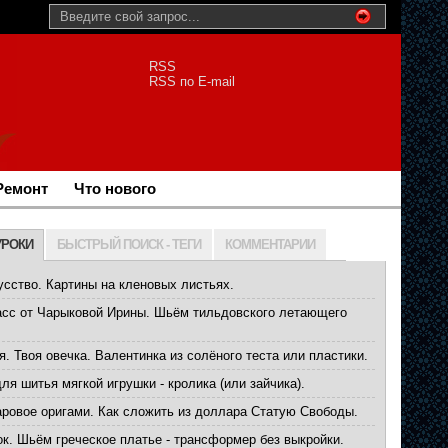
RSS
RSS по E-mail
Ремонт
Что нового
УРОКИ
БЫСТРЫЙ ПОИСК - ТЕГИ
КОММЕНТАРИИ
усство. Картины на кленовых листьях.
асс от Чарыковой Ирины. Шьём тильдовского летающего
. Твоя овечка. Валентинка из солёного теста или пластики.
ля шитья мягкой игрушки - кролика (или зайчика).
ровое оригами. Как сложить из доллара Статую Свободы.
ок. Шьём греческое платье - трансформер без выкройки.