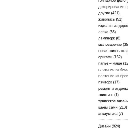
гончарное дело
(
декорирование 
другие
(421)
живопись
(51)
изделия из дере
лепка
(66)
лэмпворк
(8)
мыловарение
(35
новая жизнь ста
оригами
(152)
папье – маше
(12
плетение из бис
плетение из про
пэчворк
(17)
ремонт и отделк
твистинг
(1)
тунисское вязан
шьём сами
(213)
энкаустика
(7)
Дизайн
(824)