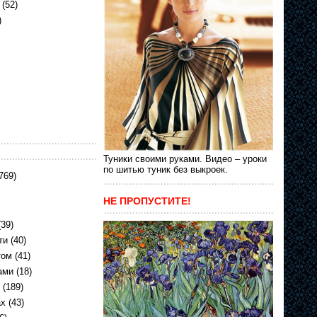
(52)
)
Туники своими руками. Видео – уроки
по шитью туник без выкроек.
769)
НЕ ПРОПУСТИТЕ!
39)
ти
(40)
том
(41)
ами
(18)
(189)
ах
(43)