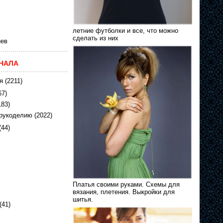
летние футболки и все, что можно
сделать из них
ев
НАЛА
я
(2211)
67)
183)
 рукоделию
(2022)
(44)
Платья своими руками. Схемы для
вязания, плетения. Выкройки для
шитья.
(41)