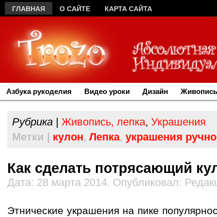
ГЛАВНАЯ
О САЙТЕ
КАРТА САЙТА
Азбука рукоделия
Видео уроки
Дизайн
Живопись
Рубрика |
Живопись, лепка
,
Украшения
Метки |
кулон
,
Лепка
,
украшения ручно
Как сделать потрясающий ку
Дата: 28 марта 2014. Опубликовал: Редак
Этнические украшения на пике популярнос