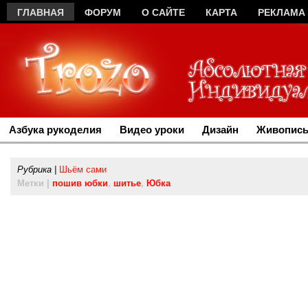
ГЛАВНАЯ
ФОРУМ
О САЙТЕ
КАРТА
РЕКЛАМА
Азбука рукоделия
Видео уроки
Дизайн
Живопись
Рубрика |
Шьём сами
Метки |
пошив юбки
,
шитье
,
Юбка