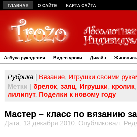
ГЛАВНАЯ
О САЙТЕ
КАРТА САЙТА
Азбука рукоделия
Видео уроки
Дизайн
Живопись
Рубрика |
Вязание
,
Игрушки своими рука
Метки |
брелок
,
заяц
,
Игрушки
,
кролик
лилипут
,
Поделки к новому году
Мастер – класс по вязанию за
Дата: 13 декабря 2010. Опубликовал: Ред