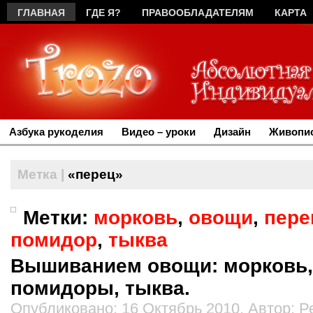
ГЛАВНАЯ
ГДЕ Я?
ПРАВООБЛАДАТЕЛЯМ
КАРТА
Азбука рукоделия
Видео – уроки
Дизайн
Живопис
Метка |
«перец»
Метки:
морковь
,
овощи
,
пере
помидор
,
тыква
Вышиванием овощи: морковь,
помидоры, тыква.
Опубликовано: 16 Октябрь 2010. Автор: 