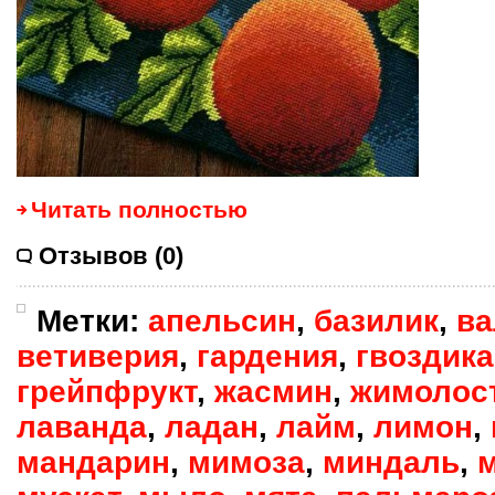
Читать полностью
Отзывов (0)
Метки:
апельсин
,
базилик
,
ва
ветиверия
,
гардения
,
гвоздика
грейпфрукт
,
жасмин
,
жимолос
лаванда
,
ладан
,
лайм
,
лимон
,
мандарин
,
мимоза
,
миндаль
,