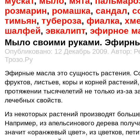
мускат
,
мыло
,
мята
,
пальмаро
розмарин
,
ромашка
,
сандал
,
с
тимьян
,
тубероза
,
фиалка
,
хм
шалфей
,
эвкалипт
,
эфирное м
Мыло своими руками. Эфирны
Опубликовано: 12 Декабрь 2009. Автор: 
Трозо.Ру
Эфирные масла это сущность растения. С
фруктов, листьев, коры и корней растений
протяжении тысячелетий не только из-за за
лечебных свойств.
Из некоторых растений производят больше
Например, из апельсинового дерева получа
значит «оранжевый цвет», из цветков, пети