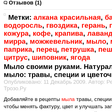
Отзывов (1)
Метки:
алкана красильная
,
б
водоросль
,
гвоздика
,
герань
,
кожура
,
кофе
,
крапива
,
лаван
мирра
,
можжевельник
,
мыло
,
паприка
,
перец
,
петрушка
,
пеш
цитрус
,
шиповник
,
ягода
Мыло своими руками. Натура
мыло: травы, специи и цветоч
Опубликовано: 11 Декабрь 2009. Автор: 
Трозо.Ру
Добавляйте в рецепты
мыла
травы, специи
чтобы менять фактуру, цвет и улучшать за