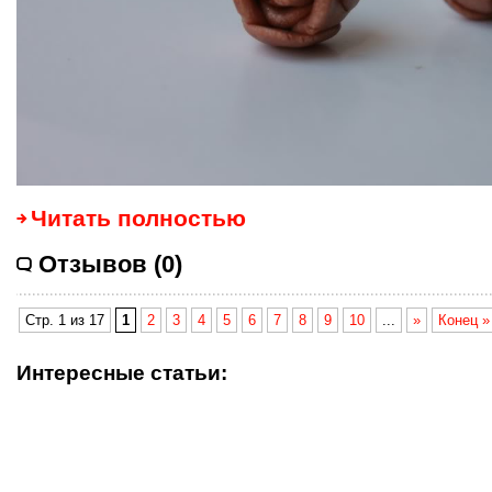
Читать полностью
Отзывов (0)
Стр. 1 из 17
1
2
3
4
5
6
7
8
9
10
...
»
Конец »
Интересные статьи: