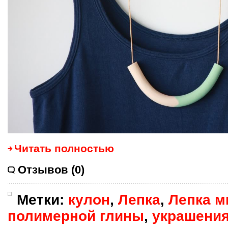
Читать полностью
Отзывов (0)
Метки:
кулон
,
Лепка
,
Лепка м
полимерной глины
,
украшения