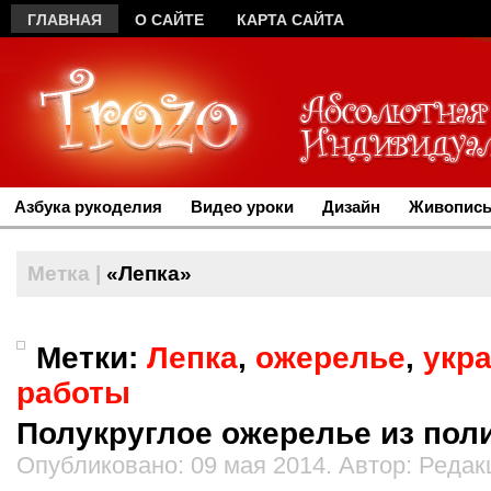
ГЛАВНАЯ
О САЙТЕ
КАРТА САЙТА
Азбука рукоделия
Видео уроки
Дизайн
Живопись
Метка |
«Лепка»
Метки:
Лепка
,
ожерелье
,
укр
работы
Полукруглое ожерелье из пол
Опубликовано: 09 мая 2014. Автор: Редак