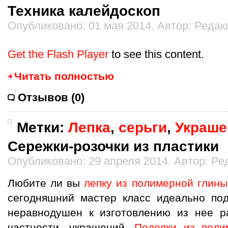
Техника калейдоскоп
Опубликовано: 01 мая 2014. Автор: Редак
Get the Flash Player
to see this content.
Читать полностью
Отзывов (0)
Метки:
Лепка
,
серьги
,
Украше
Сережки-розочки из пластики
Опубликовано: 29 апреля 2014. Автор: Ре
Любите ли вы
лепку из полимерной глины
сегодняшний мастер класс идеально под
неравнодушен к изготовлению из нее ра
частности, украшений.
Поделки из поли