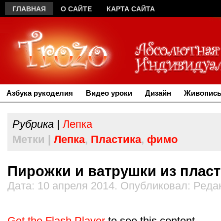
ГЛАВНАЯ
О САЙТЕ
КАРТА САЙТА
Азбука рукоделия
Видео уроки
Дизайн
Живопись
Рубрика |
Лепка
Метки |
Лепка
,
Пластика
,
фимо
Пирожки и ватрушки из плас
Дата: 10 апреля 2014. Опубликовал: Реда
Get the Flash Player
to see this content.