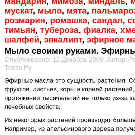
мандарин
,
мимоза
,
миндаль
,
мускат
,
мыло
,
мята
,
пальмаро
розмарин
,
ромашка
,
сандал
,
с
тимьян
,
тубероза
,
фиалка
,
хм
шалфей
,
эвкалипт
,
эфирное м
Мыло своими руками. Эфирны
Опубликовано: 12 Декабрь 2009. Автор: 
Трозо.Ру
Эфирные масла это сущность растения. С
фруктов, листьев, коры и корней растений
протяжении тысячелетий не только из-за за
лечебных свойств.
Из некоторых растений производят больше
Например, из апельсинового дерева получа