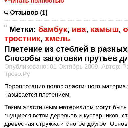
Читать полностью
Отзывов (1)
Метки:
бамбук
,
ива
,
камыш
,
тростник
,
хмель
Плетение из стеблей в разных
Способы заготовки прутьев дл
Опубликовано: 01 Октябрь 2009. Автор: 
Трозо.Ру
Переплетание полос эластичного материал
называется плетением.
Таким эластичным материалом могут быть 
гнущиеся ветви деревьев и кустарников, с
древесная стружка и многое другое. Осно