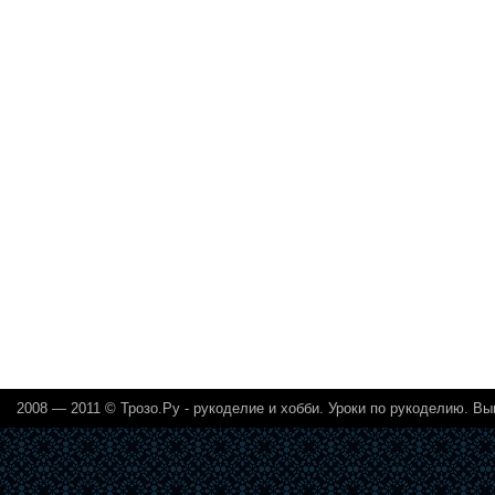
2008 — 2011 ©
Трозо.Ру - рукоделие и хобби
. Уроки по рукоделию. Вы