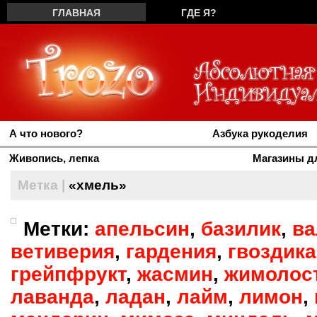
ГЛАВНАЯ
ГДЕ Я?
ПРАВООБЛАДАТЕЛЯМ
РЕКЛАМА
А что нового?
Азбука рукоделия
Живопись, лепка
Магазины д
Метка |
«хмель»
Метки:
апельсин
,
базилик
,
ва
ветиверия
,
гардения
,
гвоздика
грейпфрукт
,
жасмин
,
жимолос
лаванда
,
ладан
,
лайм
,
лимон
,