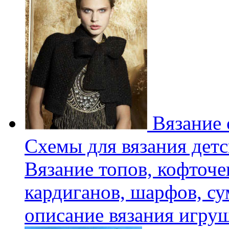
Вязание 
Схемы для вязания детс
Вязание топов, кофточе
кардиганов, шарфов, су
описание вязания игру