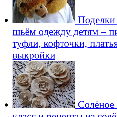
Поделки 
шьём одежду детям – пи
туфли, кофточки, плать
выкройки
Солёное т
класс и рецепты из солё