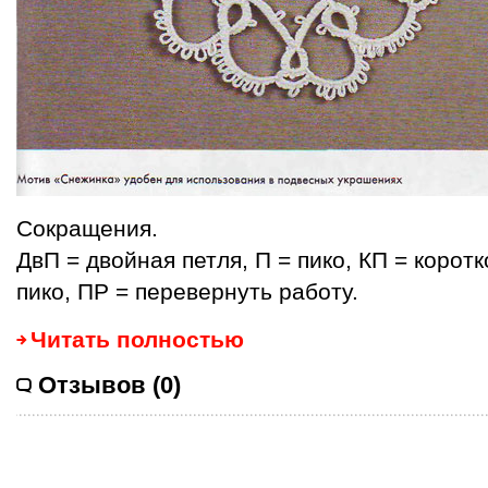
Сокращения.
ДвП = двойная петля, П = пико, КП = корот
пико, ПР = перевернуть работу.
Читать полностью
Отзывов (0)