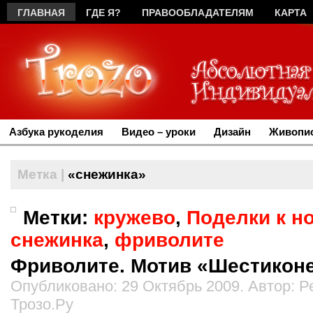
ГЛАВНАЯ
ГДЕ Я?
ПРАВООБЛАДАТЕЛЯМ
КАРТА
Азбука рукоделия
Видео – уроки
Дизайн
Живопис
Метка |
«снежинка»
Метки:
кружево
,
Поделки к н
снежинка
,
фриволите
Фриволите. Мотив «Шестиконе
Опубликовано: 29 Октябрь 2009. Автор: 
Трозо.Ру