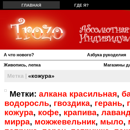
ГЛАВНАЯ
ГДЕ Я?
ПРАВООБЛАДАТЕЛЯМ
РЕКЛАМА
А что нового?
Азбука рукоделия
Живопись, лепка
Магазины д
Метка |
«кожура»
Метки:
алкана красильная
,
б
водоросль
,
гвоздика
,
герань
,
кожура
,
кофе
,
крапива
,
лаван
мирра
,
можжевельник
,
мыло
,