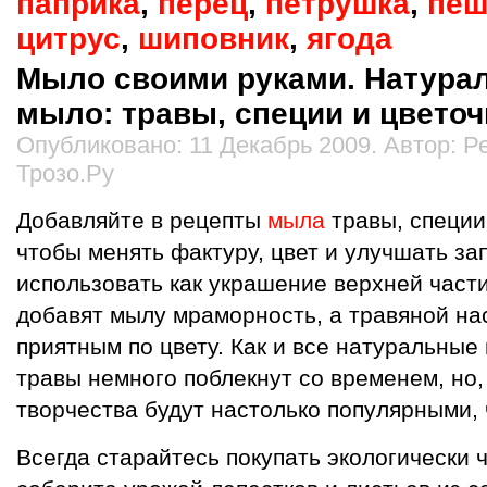
паприка
,
перец
,
петрушка
,
пеш
цитрус
,
шиповник
,
ягода
Мыло своими руками. Натура
мыло: травы, специи и цветоч
Опубликовано: 11 Декабрь 2009. Автор: 
Трозо.Ру
Добавляйте в рецепты
мыла
травы, специи
чтобы менять фактуру, цвет и улучшать за
использовать как украшение верхней част
добавят мылу мраморность, а травяной нас
приятным по цвету. Как и все натуральные
травы немного поблекнут со временем, но
творчества будут настолько популярными, 
Всегда старайтесь покупать экологически 