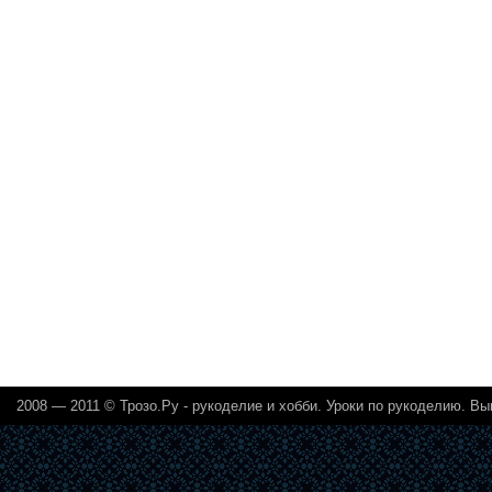
2008 — 2011 ©
Трозо.Ру - рукоделие и хобби
. Уроки по рукоделию. Вы