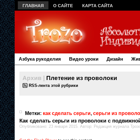
ГЛАВНАЯ
О САЙТЕ
КАРТА САЙТА
Азбука рукоделия
Видео уроки
Дизайн
Жив
Архив |
Плетение из проволоки
RSS-лента этой рубрики
Метки:
как сделать серьги
,
серьги из провол
Как сделать серьги из проволоки с подвижно
Опубликовано: 23 января 2015. Автор: Редакция журнала Троз