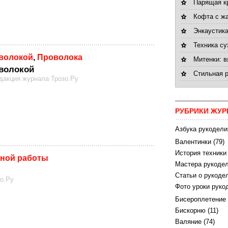
Парящая к
Кофта с ж
Энкаустик
Техника су
оволокой
,
Проволока
Митенки: 
волокой
Cтильная 
едакция журнала Трозо.Ру
РУБРИКИ ЖУР
Азбука рукодели
Валентинки
(79)
История техники
чной работы
Мастера рукодел
Статьи о рукоде
зо.Ру
Фото уроки руко
Бисероплетение
Бискорню
(11)
Валяние
(74)