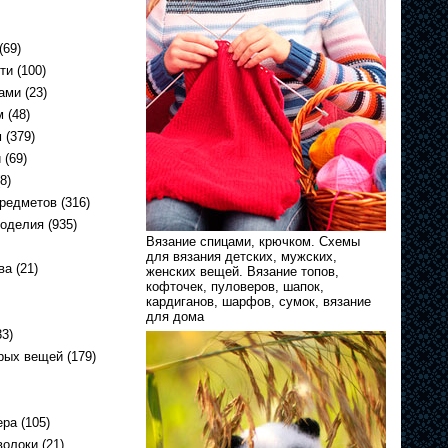
(69)
ти
(100)
ами
(23)
м
(48)
м
(379)
и
(69)
8)
предметов
(316)
коделия
(935)
Вязание спицами, крючком. Схемы
для вязания детских, мужских,
ва
(21)
женских вещей. Вязание топов,
кофточек, пуловеров, шапок,
кардиганов, шарфов, сумок, вязание
для дома
3)
арых вещей
(179)
ера
(105)
волоки
(21)