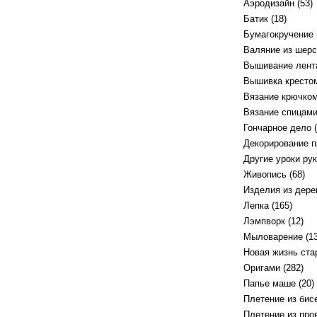
Аэродизайн
(53)
Батик
(18)
Бумагокручение
Валяние из шерс
Вышивание лент
Вышивка кресто
Вязание крючко
Вязание спицам
Гончарное дело
(
Декорирование 
Другие уроки ру
Живопись
(68)
Изделия из дере
Лепка
(165)
Лэмпворк
(12)
Мыловарение
(13
Новая жизнь ст
Оригами
(282)
Папье маше
(20)
Плетение из бис
Плетение из про