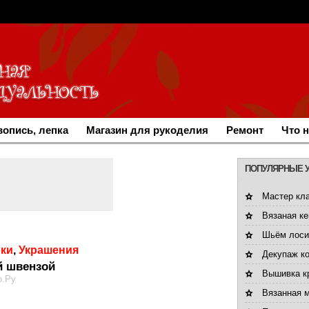
опись, лепка
Магазин для рукоделия
Ремонт
Что 
ПОПУЛЯРНЫЕ 
Мастер кл
Вязаная ке
Шьём лоси
оки
,
Украшения
Декупаж к
й швензой
Вышивка кр
о.Ру
Вязанная 