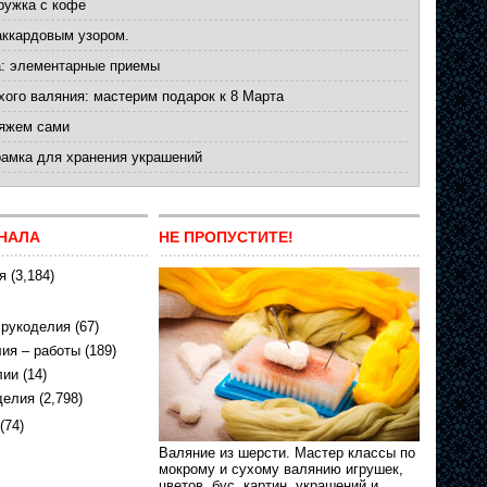
ружка с кофе
аккардовым узором.
а: элементарные приемы
хого валяния: мастерим подарок к 8 Марта
вяжем сами
рамка для хранения украшений
НАЛА
НЕ ПРОПУСТИТЕ!
я
(3,184)
 рукоделия
(67)
ия – работы
(189)
лии
(14)
делия
(2,798)
(74)
Валяние из шерсти. Мастер классы по
мокрому и сухому валянию игрушек,
цветов, бус, картин, украшений и