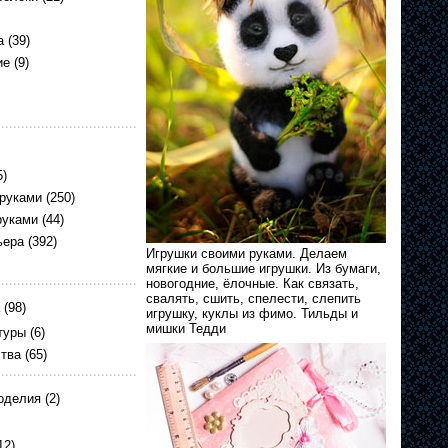
а
(39)
ие
(9)
5)
 руками
(250)
руками
(44)
ьера
(392)
Игрушки своими руками. Делаем
мягкие и большие игрушки. Из бумаги,
новогодние, ёлочные. Как связать,
свалять, сшить, спелести, слепить
(98)
игрушку, куклы из фимо. Тильды и
мишки Тедди
туры
(6)
ства
(65)
оделия
(2)
12)