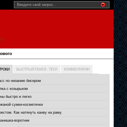
нового
УРОКИ
БЫСТРЫЙ ПОИСК - ТЕГИ
КОММЕНТАРИИ
асс по низанию бисером
пка с козырьком
ны быстро и легко
ожаной сумки-косметички
естом. Как натянуть канву на раму.
манишка-воротник