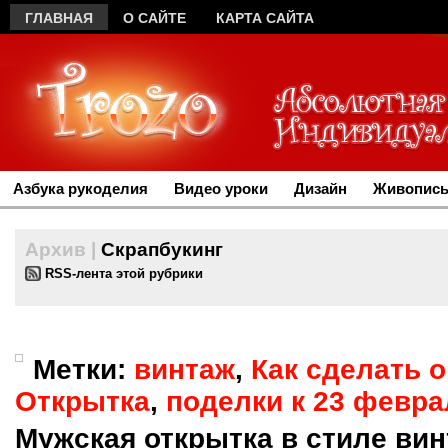
ГЛАВНАЯ
О САЙТЕ
КАРТА САЙТА
Азбука рукоделия
Видео уроки
Дизайн
Живопись
Архив |
Скрапбукинг
RSS-лента этой рубрики
Метки:
винтаж
,
Как сделать 
Открытка
,
поделки к 23 февра
Мужская открытка в стиле вин