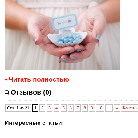
Читать полностью
Отзывов (0)
Стр. 1 из 21
1
2
3
4
5
6
7
8
9
10
...
»
Конец »
Интересные статьи: