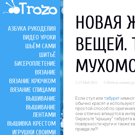
НОВАЯ 
АЗБУКА РУКОДЕЛИЯ
ВИДЕО УРОКИ
ВЕЩЕЙ. 
ШЬЁМ САМИ
ШИТЬЁ
МУХОМО
БИСЕРОПЛЕТЕНИЕ
ВЯЗАНИЕ
ВЯЗАНИЕ КРЮЧКОМ
23 Май 2011
Мебель своими р
ВЯЗАНИЕ СПИЦАМИ
ВЫШИВАНИЕ
Если стул или
табурет
немног
обычно красят и используют 
ВЫШИВАНИЕ
простой способ по оригинал
ЛЕНТАМИ
они отлично впишутся в интер
Окрасьте “крышку” табурета в
ВЫШИВКА КРЕСТОМ
поверхности круги и также з
правда ли?!
ИГРУШКИ СВОИМИ