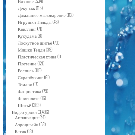
Вязание
(534)
Декупаж
(115)
Домашнее мыловарение
(112)
Игрушки Тильды
(48)
Квиллинг
(71)
Кусудама
(8)
Лоскутное шитьё
(70)
Мишки Тедди
(39)
Пластическая глина
(1)
Плетение
(121)
Роспись
(115)
Скрапбукинг
(61)
Темари
(17)
Флористика
(79)
Фриволите
(16)
Шитьё
(383)
Видео уроки
(3,496)
Аппликация
(44)
Аэродизайн
(53)
Батик
(18)