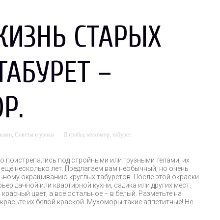
ЖИЗНЬ СТАРЫХ
ТАБУРЕТ –
Р.
уками
,
Советы и уроки
грибы
,
мухомор
,
табурет
о поистрепались под стройными или грузными телами, их
ещё несколько лет. Предлагаем вам необычный, но очень
ьному окрашиванию круглых табуретов. После этой окраски
ьер дачной или квартирной кухни, садика или других мест.
 красный цвет, а всё остальное – в белый. Разметьте на
акрасьте их белой краской. Мухоморы такие аппетитные! Не