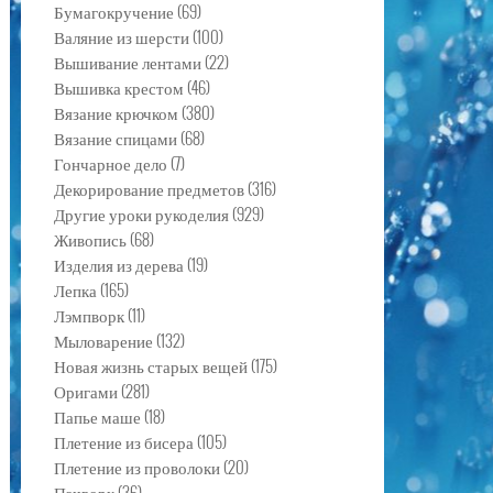
Бумагокручение
(69)
Валяние из шерсти
(100)
Вышивание лентами
(22)
Вышивка крестом
(46)
Вязание крючком
(380)
Вязание спицами
(68)
Гончарное дело
(7)
Декорирование предметов
(316)
Другие уроки рукоделия
(929)
Живопись
(68)
Изделия из дерева
(19)
Лепка
(165)
Лэмпворк
(11)
Мыловарение
(132)
Новая жизнь старых вещей
(175)
Оригами
(281)
Папье маше
(18)
Плетение из бисера
(105)
Плетение из проволоки
(20)
Пэчворк
(36)