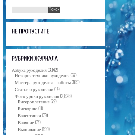
НЕ ПРОПУСТИТЕ!
РУБРИКИ ЖУРНАЛА
Азбука рукоделия
(3,142)
История техники рукоделия
(67)
Мастера рукоделия – работы
(189)
Статьи о рукоделии
(14)
Фото уроки рукоделия
(2,828)
Бисероплетение
(72)
Бискорню
(11)
Валентинки
(79)
Валяние
(74)
Вышивание
(199)