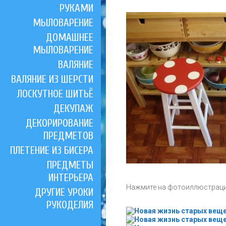
РУКАМИ
МЫЛОВАРЕНИЕ
ДОМАШНЕЕ
МЫЛОВАРЕНИЕ
ВАЛЯНИЕ
ВАЛЯНИЕ ИЗ ШЕРСТИ
ЛОСКУТНОЕ ШИТЬЁ
ДЕКУПАЖ
ДЕКОРИРОВАНИЕ
ПРЕДМЕТОВ
ПЛЕТЕНИЕ ИЗ БИСЕРА
ПРЕДМЕТЫ
ИНТЕРЬЕРА
Нажмите на фотоиллюстрации
ДРУГИЕ УРОКИ
РУКОДЕЛИЯ