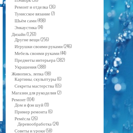
Ремонт и отделка
(36)
Тунисское вязание
(7)
Шьём сами
(498)
Энкаустика
(14)
Дизайн
(1,261)
Другие вещи
(256)
Игрушки своими руками
(246)
Мебель своими руками
(44)
Предметы интерьера
(382)
Украшения
(388)
Живопись, лепка
(98)
Картины, скульптуры
(6)
Секреты мастерства
(65)
Магазин для рукоделия
(2)
Ремонт
(104)
Дом и фэн шуй
(11)
Пример ремонта
(6)
Ремёсла
(26)
Деревообработка
(24)
Советы и уроки
(58)