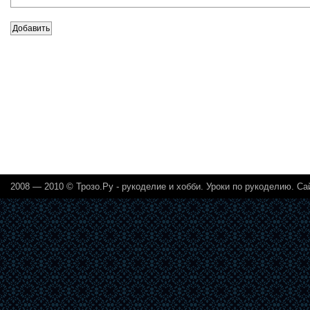
2008 — 2010 ©
Трозо.Ру - рукоделие и хобби
. Уроки по рукоделию.
Са