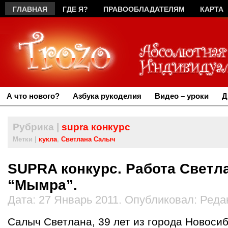
ГЛАВНАЯ
ГДЕ Я?
ПРАВООБЛАДАТЕЛЯМ
КАРТА
А что нового?
Азбука рукоделия
Видео – уроки
Д
Рубрика |
supra конкурс
Метки |
кукла
,
Светлана Салыч
SUPRA конкурс. Работа Светл
“Мымра”.
Дата: 27 Январь 2011. Опубликовал: Реда
Салыч Светлана, 39 лет из города Новосиб