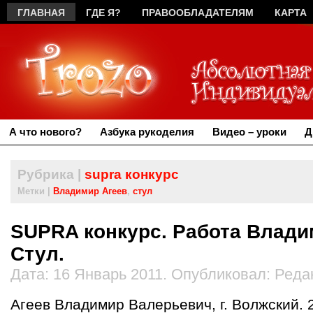
ГЛАВНАЯ
ГДЕ Я?
ПРАВООБЛАДАТЕЛЯМ
КАРТА
А что нового?
Азбука рукоделия
Видео – уроки
Д
Рубрика |
supra конкурс
Метки |
Владимир Агеев
,
стул
SUPRA конкурс. Работа Влади
Стул.
Дата: 16 Январь 2011. Опубликовал: Реда
Агеев Владимир Валерьевич, г. Волжский. 2