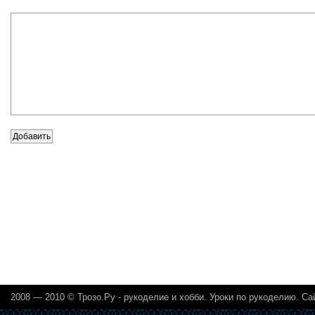
2008 — 2010 ©
Трозо.Ру - рукоделие и хобби
. Уроки по рукоделию.
Са