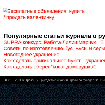
Популярные статьи журнала о ру
SUPRA конкурс. Работа Лилии Марчук. “В
Советы по изготовлению бус. Бусы и серь
Новогоднее украшение.
Как сделать оригинальное букет – украше
Как сделать оберег “коса -домовушка”.
2008 — 2011 ©
Трозо.Ру - рукоделие и хобби
. Уроки по рукоделию. Вы