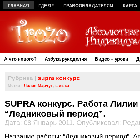
ГЛАВНАЯ
ГДЕ Я?
ПРАВООБЛАДАТЕЛЯМ
КАРТА
А что нового?
Азбука рукоделия
Видео – уроки
Д
Рубрика |
supra конкурс
Метки |
Лилия Марчук
,
шишка
SUPRA конкурс. Работа Лилии
“Ледниковый период”.
Дата: 08 Январь 2011. Опубликовал: Реда
Название работы: “Ледниковый период”. А